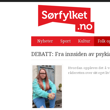
Nyheter
Sport
Kultur
Folk o
DEBATT: Fra innsiden av psyki
Hvordan oppleves det å være
råderetten over sitt eget liv