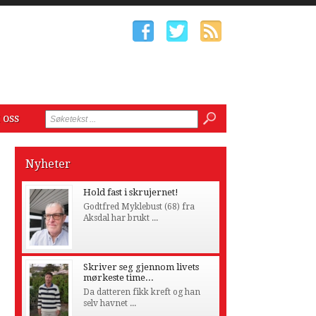
 oss
Nyheter
Hold fast i skrujernet!
Godtfred Myklebust (68) fra
Aksdal har brukt ...
Skriver seg gjennom livets
mørkeste time...
Da datteren fikk kreft og han
selv havnet ...