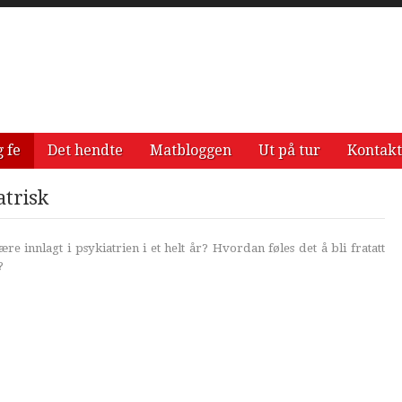
g fe
Det hendte
Matbloggen
Ut på tur
Kontakt
atrisk
 innlagt i psykiatrien i et helt år? Hvordan føles det å bli fratatt
?