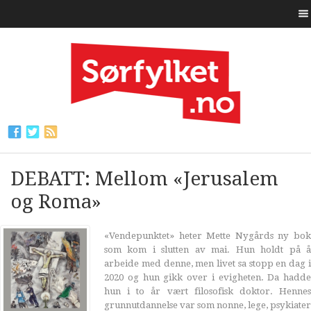
DEBATT: Mellom «Jerusalem
og Roma»
«Vendepunktet» heter Mette Nygårds ny bok
som kom i slutten av mai. Hun holdt på å
arbeide med denne, men livet sa stopp en dag i
2020 og hun gikk over i evigheten. Da hadde
hun i to år vært filosofisk doktor. Hennes
grunnutdannelse var som nonne, lege, psykiater