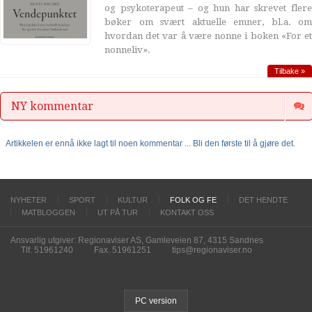
og psykoterapeut – og hun har skrevet flere
bøker om svært aktuelle emner, bl.a. om
hvordan det var å være nonne i boken «For et
nonneliv».
Tilbake »
NY kommentar
Artikkelen er ennå ikke lagt til noen kommentar ... Bli den første til å gjøre det.
NYHETER
SPORT
KULTUR
FOLK OG FE
DET HENDTE
MATBLOGGEN
UT PÅ TUR
KONTAKT OSS
Ansvarlig utgiver: Regionaviser AS, Gamleveien 87, 4315 Sandnes
Tlf. 51961240
Fax. 51961251
tips@regionaviser.no
PC version