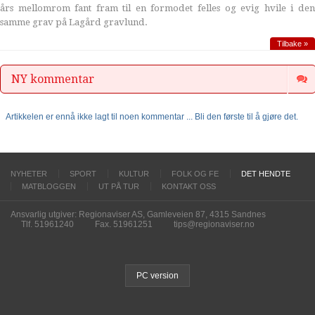
års mellomrom fant fram til en formodet felles og evig hvile i den
samme grav på Lagård gravlund.
Tilbake »
NY kommentar
Artikkelen er ennå ikke lagt til noen kommentar ... Bli den første til å gjøre det.
NYHETER
SPORT
KULTUR
FOLK OG FE
DET HENDTE
MATBLOGGEN
UT PÅ TUR
KONTAKT OSS
Ansvarlig utgiver: Regionaviser AS, Gamleveien 87, 4315 Sandnes
Tlf. 51961240
Fax. 51961251
tips@regionaviser.no
PC version