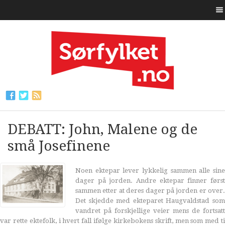
DEBATT: John, Malene og de
små Josefinene
Noen ektepar lever lykkelig sammen alle sine
dager på jorden. Andre ektepar finner først
sammen etter at deres dager på jorden er over.
Det skjedde med ekteparet Haugvaldstad som
vandret på forskjellige veier mens de fortsatt
var rette ektefolk, i hvert fall ifølge kirkebokens skrift, men som med ti