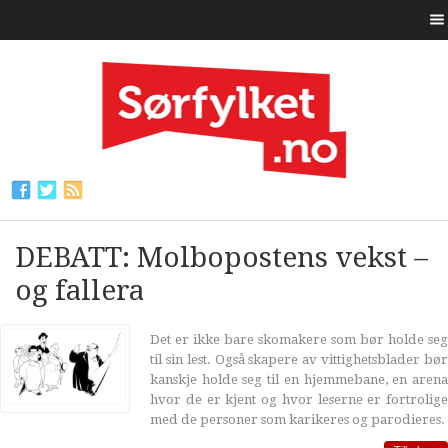
DEBATT: Molbopostens vekst –
og fallera
Det er ikke bare skomakere som bør holde seg
til sin lest. Også skapere av vittighetsblader bør
kanskje holde seg til en hjemmebane, en arena
hvor de er kjent og hvor leserne er fortrolige
med de personer som karikeres og parodieres.