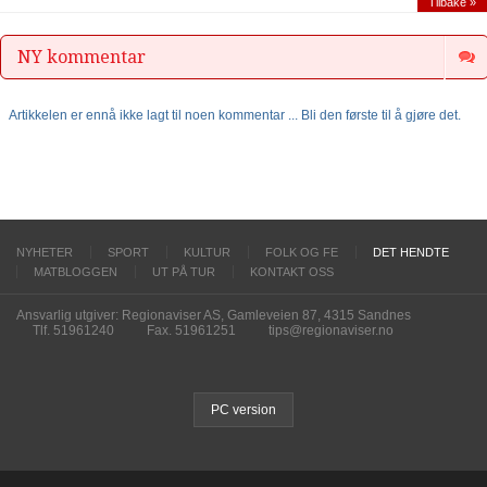
Tilbake »
NY kommentar
Artikkelen er ennå ikke lagt til noen kommentar ... Bli den første til å gjøre det.
NYHETER
SPORT
KULTUR
FOLK OG FE
DET HENDTE
MATBLOGGEN
UT PÅ TUR
KONTAKT OSS
Ansvarlig utgiver: Regionaviser AS, Gamleveien 87, 4315 Sandnes
Tlf. 51961240
Fax. 51961251
tips@regionaviser.no
PC version