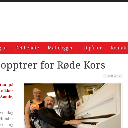
g fe
Det hendte
Matbloggen
Ut på tur
Kontakt
opptrer for Røde Kors
13.08.2012
stua på
nikker
 Sande,
este dag
binder
let og