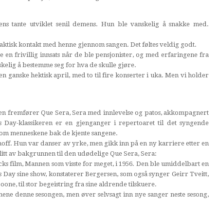
s tante utviklet senil demens. Hun ble vanskelig å snakke med.
 faktisk kontakt med henne gjennom sangen. Det føltes veldig godt.
e en frivillig innsats når de ble pensjonister, og med erfaringene fra
skelig å bestemme seg for hva de skulle gjøre.
 en ganske hektisk april, med to til fire konserter i uka. Men vi holder
sen fremfører Que Sera, Sera med innlevelse og patos, akkompagnert
s Day-klassikeren er en gjenganger i repertoaret til det syngende
r om menneskene bak de kjente sangene.
off. Hun var danser av yrke, men gikk inn på en ny karriere etter en
r litt av bakgrunnen til den udødelige Que Sera, Sera:
ocks film, Mannen som visste for meget, i 1956. Den ble umiddelbart en
s Day sine show, konstaterer Bergersen, som også synger Geirr Tveitt,
ne, til stor begeistring fra sine aldrende tilskuere.
ene denne sesongen, men øver selvsagt inn nye sanger neste sesong,