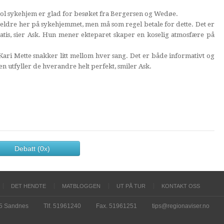
sol sykehjem er glad for besøket fra Bergersen og Wedøe.
 eldre her på sykehjemmet, men må som regel betale for dette. Det er
ratis, sier Ask. Hun mener ekteparet skaper en koselig atmosfære på
t Kari Mette snakker litt mellom hver sang. Det er både informativt og
en utfyller de hverandre helt perfekt, smiler Ask.
Debatt (0x)
DET HENDTE
MATBLOGGEN
UT PÅ TUR
KONTAKT OSS
15 Sandnes
Tlf. 51961240
Fax. 51961251
tips@regionaviser.no