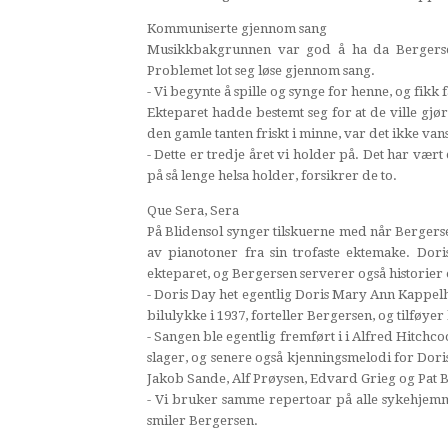
Kommuniserte gjennom sang
Musikkbakgrunnen var god å ha da Bergersen
Problemet lot seg løse gjennom sang.
- Vi begynte å spille og synge for henne, og fikk
Ekteparet hadde bestemt seg for at de ville gjør
den gamle tanten friskt i minne, var det ikke van
- Dette er tredje året vi holder på. Det har vært
på så lenge helsa holder, forsikrer de to.
Que Sera, Sera
På Blidensol synger tilskuerne med når Berger
av pianotoner fra sin trofaste ektemake. Dori
ekteparet, og Bergersen serverer også historie
- Doris Day het egentlig Doris Mary Ann Kappelh
bilulykke i 1937, forteller Bergersen, og tilføye
- Sangen ble egentlig fremført i i Alfred Hitchc
slager, og senere også kjenningsmelodi for Dori
Jakob Sande, Alf Prøysen, Edvard Grieg og Pat Boo
- Vi bruker samme repertoar på alle sykehjemm
smiler Bergersen.