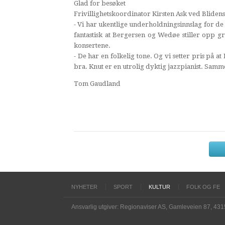
Glad for besøket
Frivillighetskoordinator Kirsten Ask ved Bliden
- Vi har ukentlige underholdningsinnslag for de
fantastisk at Bergersen og Wedøe stiller opp g
konsertene.
- De har en folkelig tone. Og vi setter pris på a
bra. Knut er en utrolig dyktig jazzpianist. Samm
Tom Gaudland
NYHETER
SPORT
KULTUR
FOLK OG FE
Ansvarlig utgiver: Regionaviser AS, Gamleveien 87, 43