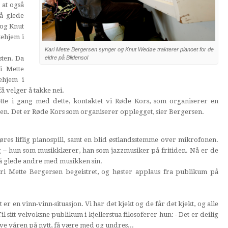
 at også
 å glede
 og Knut
kehjem i
Kari Mette Bergersen synger og Knut Wedøe trakterer pianoet for de
sten. Da
eldre på Blidensol
i Mette
ehjem i
å velger å takke nei.
tte i gang med dette, kontaktet vi Røde Kors, som organiserer en
n. Det er Røde Kors som organiserer opplegget, sier Bergersen.
øres liflig pianospill, samt en blid østlandsstemme over mikrofonen.
– hun som musikklærer, han som jazzmusiker på fritiden. Nå er de
l å glede andre med musikken sin.
Kari Mette Bergersen begeistret, og høster applaus fra publikum på
 er en vinn-vinn-situasjon. Vi har det kjekt og de får det kjekt, og alle
il sitt velvoksne publikum i kjellerstua filosoferer hun: - Det er deilig
leve våren på nytt, få være med og undres...