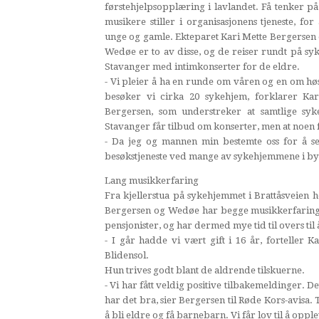
førstehjelpsopplæring i lavlandet. Få tenker på
musikere stiller i organisasjonens tjeneste, for
unge og gamle. Ekteparet Kari Mette Bergersen
Wedøe er to av disse, og de reiser rundt på sy
Stavanger med intimkonserter for de eldre.
- Vi pleier å ha en runde om våren og en om hø
besøker vi cirka 20 sykehjem, forklarer Kar
Bergersen, som understreker at samtlige syk
Stavanger får tilbud om konserter, men at noen f
- Da jeg og mannen min bestemte oss for å se
besøkstjeneste ved mange av sykehjemmene i bye
Lang musikkerfaring
Fra kjellerstua på sykehjemmet i Brattåsveien h
Bergersen og Wedøe har begge musikkerfaring 
pensjonister, og har dermed mye tid til overs ti
- I går hadde vi vært gift i 16 år, forteller 
Blidensol.
Hun trives godt blant de aldrende tilskuerne.
- Vi har fått veldig positive tilbakemeldinger. Det
har det bra, sier Bergersen til Røde Kors-avisa. T
å bli eldre og få barnebarn. Vi får lov til å opp