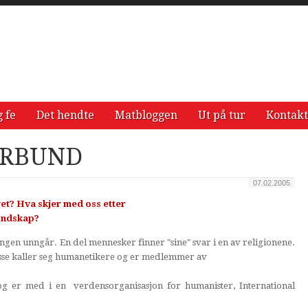
g fe
Det hendte
Matbloggen
Ut på tur
Kontakt
ORBUND
07.02.2005
et? Hva skjer med oss etter
 ondskap?
ingen unngår. En del mennesker finner "sine" svar i en av religionene.
isse kaller seg humanetikere og er medlemmer av
 og er med i en verdensorganisasjon for humanister, International