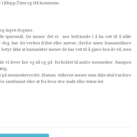
 i Klepp,Time og Hå kommune.
r og ingen dogmer.
lle spørsmål. De mener det er noe befriende i å ha rett til å stille
deg, har du verken frihet eller ansvar; derfor anser humanetikere
betyr ikke at humanister mener de har rett til å gjøre hva de vil, men
 liv vi lever her og nå og på forholdet til andre mennesker. Kampen
ktig.
net på menneskeverdet. Human etikerne mener man ikke skal vurdere
or samfunnet eller ut fra hvor stor makt eller status det