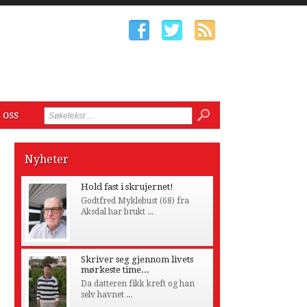
 oss
Nyheter
Hold fast i skrujernet!
Godtfred Myklebust (68) fra
Aksdal har brukt ...
Skriver seg gjennom livets
mørkeste time...
Da datteren fikk kreft og han
selv havnet ...