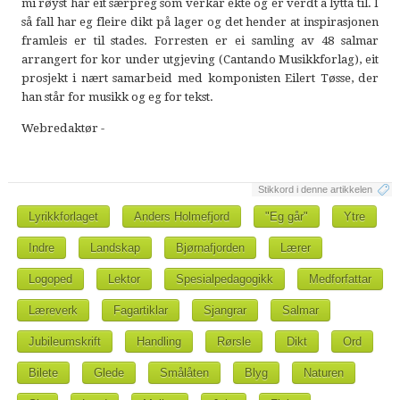
mi røyst har eit særpreg som verkar ekte og er verdt å lytta til. I
så fall har eg fleire dikt på lager og det hender at inspirasjonen
framleis er til stades. Forresten er ei samling av 48 salmar
arrangert for kor under utgjeving (Cantando Musikkforlag), eit
prosjekt i nært samarbeid med komponisten Eilert Tøsse, der
han står for musikk og eg for tekst.
Webredaktør -
Stikkord i denne artikkelen
Lyrikkforlaget
Anders Holmefjord
"Eg går"
Ytre
Indre
Landskap
Bjørnafjorden
Lærer
Logoped
Lektor
Spesialpedagogikk
Medforfattar
Læreverk
Fagartiklar
Sjangrar
Salmar
Jubileumskrift
Handling
Rørsle
Dikt
Ord
Bilete
Glede
Smålåten
Blyg
Naturen