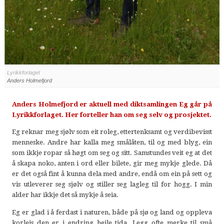
Lyrikkforlaget
Anders Holmefjord
Anders Holmefjord er aktuell med diktsamlingen Eg går på
Lyrikkforlaget. Her forteller han om seg selv og prosjektet.
Eg reknar meg sjølv som eit roleg, ettertenksamt og verdibevisst
menneske. Andre har kalla meg smålåten, til og med blyg, ein
som ikkje ropar så høgt om seg og sitt. Samstundes veit eg at det
å skapa noko, anten i ord eller bilete, gir meg mykje glede. Då
er det også fint å kunna dela med andre, endå om ein på sett og
vis utleverer seg sjølv og stiller seg lagleg til for hogg. I min
alder har ikkje det så mykje å seia.
Eg er glad i å ferdast i naturen, både på sjø og land og oppleva
korleis den er i endring heile tida. Legg ofte merke til små