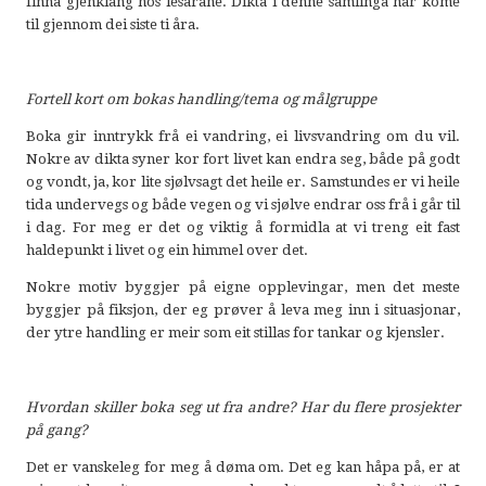
finna gjenklang hos lesarane. Dikta i denne samlinga har kome
til gjennom dei siste ti åra.
Fortell kort om bokas handling/tema og målgruppe
Boka gir inntrykk frå ei vandring, ei livsvandring om du vil.
Nokre av dikta syner kor fort livet kan endra seg, både på godt
og vondt, ja, kor lite sjølvsagt det heile er. Samstundes er vi heile
tida undervegs og både vegen og vi sjølve endrar oss frå i går til
i dag. For meg er det og viktig å formidla at vi treng eit fast
haldepunkt i livet og ein himmel over det.
Nokre motiv byggjer på eigne opplevingar, men det meste
byggjer på fiksjon, der eg prøver å leva meg inn i situasjonar,
der ytre handling er meir som eit stillas for tankar og kjensler.
Hvordan skiller boka seg ut fra andre? Har du flere prosjekter
på gang?
Det er vanskeleg for meg å døma om. Det eg kan håpa på, er at