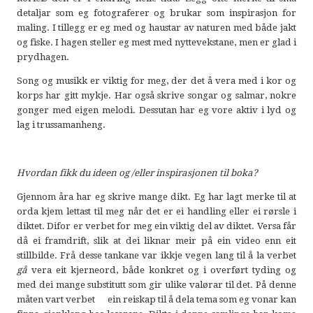
detaljar som eg fotograferer og brukar som inspirasjon for
maling. I tillegg er eg med og haustar av naturen med både jakt
og fiske. I hagen steller eg mest med nyttevekstane, men er glad i
prydhagen.
Song og musikk er viktig for meg, der det å vera med i kor og
korps har gitt mykje. Har også skrive songar og salmar, nokre
gonger med eigen melodi. Dessutan har eg vore aktiv i lyd og
lag i trussamanheng.
Hvordan fikk du ideen og /eller inspirasjonen til boka?
Gjennom åra har eg skrive mange dikt. Eg har lagt merke til at
orda kjem lettast til meg når det er ei handling eller ei rørsle i
diktet. Difor er verbet for meg ein viktig del av diktet. Versa får
då ei framdrift, slik at dei liknar meir på ein video enn eit
stillbilde. Frå desse tankane var ikkje vegen lang til å la verbet
gå
vera eit kjerneord, både konkret og i overført tyding og
med dei mange substitutt som gir ulike valørar til det. På denne
måten vart verbet ein reiskap til å dela tema som eg vonar kan