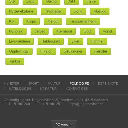
Sjø
Land
Maling
Jakt
Fiske
Nyttevekstane
Prydhagen
Song
Musikk
Kor
Korps
Melodi
Trussamanheng
Nynorsk
Verbet
Kjerneord
Godt
Vondt
Livsvandring
Haldepunkt
Livet
Himmel
Opplevingar
Fiksjon
Situasjoner
Kjensler
Tankar
NYHETER
SPORT
KULTUR
FOLK OG FE
DET HENDTE
MATBLOGGEN
UT PÅ TUR
KONTAKT OSS
Ansvarlig utgiver: Regionaviser AS, Gamleveien 87, 4315 Sandnes
Tlf. 51961240
Fax. 51961251
tips@regionaviser.no
PC version