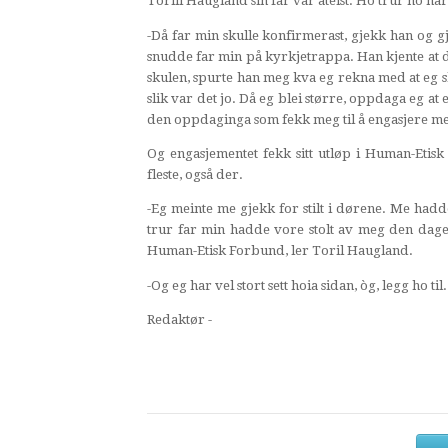
Torill Haugland sin far var ateist. Ho trur ho ha
-Då far min skulle konfirmerast, gjekk han og gj
snudde far min på kyrkjetrappa. Han kjente at de
skulen, spurte han meg kva eg rekna med at eg sk
slik var det jo. Då eg blei større, oppdaga eg at
den oppdaginga som fekk meg til å engasjere meg
Og engasjementet fekk sitt utløp i Human-Eti
fleste, også der.
-Eg meinte me gjekk for stilt i dørene. Me hadd
trur far min hadde vore stolt av meg den dage
Human-Etisk Forbund, ler Toril Haugland.
-Og eg har vel stort sett hoia sidan, òg, legg ho til.
Redaktør -