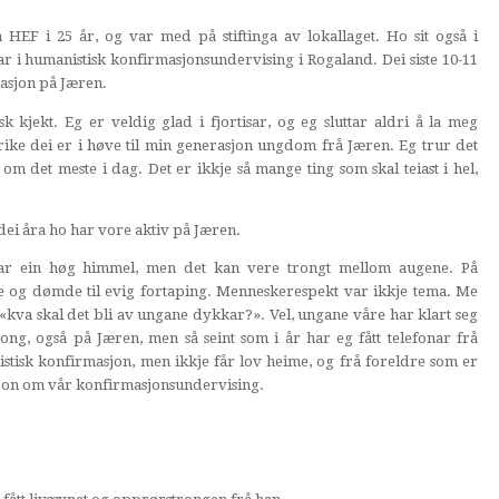
HEF i 25 år, og var med på stiftinga av lokallaget. Ho sit også i
rar i humanistisk konfirmasjonsundervising i Rogaland. Dei siste 10-11
masjon på Jæren.
sk kjekt. Eg er veldig glad i fjortisar, og eg sluttar aldri å la meg
e dei er i høve til min generasjon ungdom frå Jæren. Eg trur det
m det meste i dag. Det er ikkje så mange ting som skal teiast i hel,
dei åra ho har vore aktiv på Jæren.
n har ein høg himmel, men det kan vere trongt mellom augene. På
lte og dømde til evig fortaping. Menneskerespekt var ikkje tema. Me
«kva skal det bli av ungane dykkar?». Vel, ungane våre har klart seg
ng, også på Jæren, men så seint som i år har eg fått telefonar frå
tisk konfirmasjon, men ikkje får lov heime, og frå foreldre som er
asjon om vår konfirmasjonsundervising.