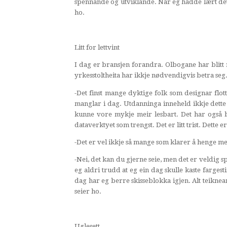
spennande og utviklande. Når eg hadde lært det eg
ho.
Litt for lettvint
I dag er bransjen forandra. Olbogane har blit
yrkesstoltheita har ikkje nødvendigvis betra seg
-Det finst mange dyktige folk som designar flo
manglar i dag. Utdanninga inneheld ikkje dette 
kunne vore mykje meir lesbart. Det har også blit
dataverktyet som trengst. Det er litt trist. Dette er
-Det er vel ikkje så mange som klarer å henge me
-Nei, det kan du gjerne seie, men det er veldig
eg aldri trudd at eg ein dag skulle kaste fargest
dag har eg berre skisseblokka igjen. Alt teiknea
seier ho.
Uglesett