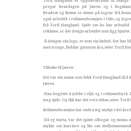
Toril Haugland er opphavskvinne til mange
pregar kvardagen på Jæren og i Rogalan
Kvadrat og Reime er døme på logoar frå henn
også arbeidd i reklamebransjen i Oslo, og logo
frå Toril Haugland. Sjølv om ho har arbeidd
reklame, er det design-arbeidet som ligg hjartet
-Å designe ein logo, er som ein fødsel. Det har 
men tronge, fødslar gjennom åra, seier Toril Ha
Tilbake til Jæren
Det var ein mann som fekk Toril Haugland til å h
Jæren.
-Han begynte å jobbe i oljå, eg i reklamebyrå. D
meg sjølv. Og slik har det vore sidan, seier Tori
Reklamebransjen har endra seg mykje i dei åra 
-Då eg starta, var det spisse olbogar og usunn 
mykje om karriere og lite om mellommenneske