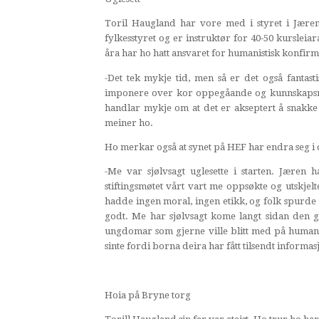
Toril Haugland har vore med i styret i Jæren 
fylkesstyret og er instruktør for 40-50 kursleia
åra har ho hatt ansvaret for humanistisk konfir
-Det tek mykje tid, men så er det også fantasti
imponere over kor oppegåande og kunnskapsrik
handlar mykje om at det er akseptert å snakke o
meiner ho.
Ho merkar også at synet på HEF har endra seg i 
-Me var sjølvsagt uglesette i starten. Jære
stiftingsmøtet vårt vart me oppsøkte og utskje
hadde ingen moral, ingen etikk, og folk spurde 
godt. Me har sjølvsagt kome langt sidan den go
ungdomar som gjerne ville blitt med på humanis
sinte fordi borna deira har fått tilsendt inform
Hoia på Bryne torg