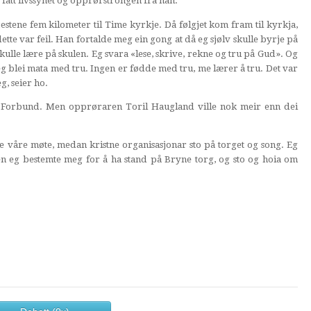
r fått livssynet og opprørstrongen frå han.
estene fem kilometer til Time kyrkje. Då følgjet kom fram til kyrkja,
tte var feil. Han fortalde meg ein gong at då eg sjølv skulle byrje på
ulle lære på skulen. Eg svara «lese, skrive, rekne og tru på Gud». Og
 eg blei mata med tru. Ingen er fødde med tru, me lærer å tru. Det var
, seier ho.
sk Forbund. Men opprøraren Toril Haugland ville nok meir enn dei
e våre møte, medan kristne organisasjonar sto på torget og song. Eg
n eg bestemte meg for å ha stand på Bryne torg, og sto og hoia om