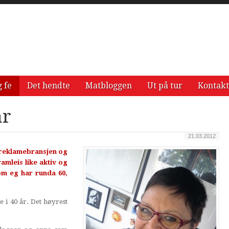
g fe
Det hendte
Matbloggen
Ut på tur
Kontakt
ar
21.03.2012
i reklamebransjen og
amleis like aktiv og
om eg har runda 60,
 i 40 år. Det høyrest