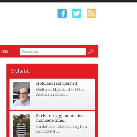
 oss
Nyheter
Hold fast i skrujernet!
Godtfred Myklebust (68) fra
Aksdal har brukt ...
Skriver seg gjennom livets
mørkeste time...
Da datteren fikk kreft og han
selv havnet ...