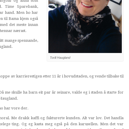
 logoar og anna som
d. Time Sparebank,
ar hand. Men ho har
en til Bama kjem også
 med det meste innan
 hennar nærast.
blitt mange spennande,
ugland.
Torill Haugland
oppe av karrierestigen etter 11 år i hovudstaden, og vende tilbake til
å me skulle ha barn eit par år seinare, valde eg i staden å starte for
l Haugland.
ho har vore der.
moral. Me drakk kaffi og fakturerte kunden. Alt var lov. Det handla
lege ting. Og eg kasta meg også på den karusellen. Men det var