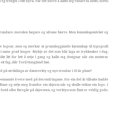
 trengte i eitt byrå, var det berre å kaste seg vidare til neste, fortel
t rundare, moralen høgare og ulvane færre. Men kunnskapsnivået og
.
tte logoar, men eg merkar at grunnleggjande kjennskap til typografi
i same grad lenger. Mykje av det som blir laga av trykksaker i dag,
t litt for lett å setje i gang og kalle seg designar når ein meistrar
 eit fag, slår Toril Haugland fast.
d på utviklinga av dataverkty og nye trendar i 30 år pluss?
 spennande å vere med på dei endringane. For ein del år tilbake hadde
iftane og setje meg framfor ein skjerm når eg skulle teikne ein logo. I
rbeid elles føregår på skjermen, og verktya som finst er veldig gode,