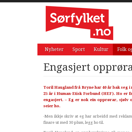
Nyheter
Sport
Kultur
Folk o
Engasjert opprør
Toril Haugland frå Bryne har 40 år bak seg 
25 år i Human-Etisk Forbund (HEF). Ho er fr
engasjert. – Eg er nok ein opprørar, sjølv 
seier ho.
-Men ikkje skriv at eg har arbeidd med reklame
finare ut med 30 pluss, legg ho til.