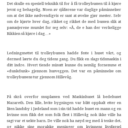
Det skulle en spesiell teknikk til for å få trolleybussen til å kjøre
jevnt og behagelig. Noen av sjåførene var daglige påminnelser
om at det ikke nødvendigvis er sant at øvelse gjør mester. Selv
om de kjørte hver dag, rikket og rikket de med bussen slik at
passasjerene mumlet for seg selv: «Å, de e han der verkeligge
Rikkien så kjøre i dag…»
Ledningsnettet til trolleybussen hadde feste i huset vårt, og
dermed lærte du deg tidens gang. Du fikk en slags tidsmaskin i
ditt indre. Hvert tiende minutt kunne du nemlig fornemme et
«dunkdunk» gjennom husveggen. Det var en påminnelse om
trolleybussens tur gjennom Hillevåg.
På skrå overfor snuplassen ved Maskinhuset lå bedehuset
Nazareth. Den lille, hvite bygningen var blitt oppkalt etter en
liten landsby i Jødeland som i sin tid hadde huset en mann og en
kvinne som fikk det som folk flest i Hillevåg nok ikke ville ha
sagt var et uekte barn. De ville nok ha nøyd seg med å tenke det,
og nikke sine moralske meninger om kvinnens livsførsel