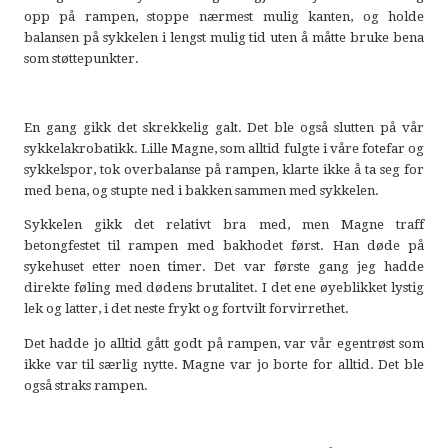
opp på rampen, stoppe nærmest mulig kanten, og holde
balansen på sykkelen i lengst mulig tid uten å måtte bruke bena
som støttepunkter.
En gang gikk det skrekkelig galt. Det ble også slutten på vår
sykkelakrobatikk. Lille Magne, som alltid fulgte i våre fotefar og
sykkelspor, tok overbalanse på rampen, klarte ikke å ta seg for
med bena, og stupte ned i bakken sammen med sykkelen.
Sykkelen gikk det relativt bra med, men Magne traff
betongfestet til rampen med bakhodet først. Han døde på
sykehuset etter noen timer. Det var første gang jeg hadde
direkte føling med dødens brutalitet. I det ene øyeblikket lystig
lek og latter, i det neste frykt og fortvilt forvirrethet.
Det hadde jo alltid gått godt på rampen, var vår egentrøst som
ikke var til særlig nytte. Magne var jo borte for alltid. Det ble
også straks rampen.