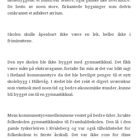
skolebyggene, et hundreår senere, også ganske like hverandre.
De besto av noen store, firkantede bygninger som delvis
omkranset et asfaltert atrium.
Skolen skulle åpenbart ikke være en lek, heller ikke i
friminuttene.
Den nye skolen ble ikke bygget med gymnastikksal. Det fikk
være måte på ekstravaganse, fortalte far min at det var blitt sagt
i Hetland kommunestyre da det ble bevilget penger til et nytt
skolebygg i Hillevåg. I stedet ble det reist et digert uværsskur
som visstnok med noen tid og bedre økonomiske stunder, kunne
bli bygget om til en gymnastikksal.
Mens kommunestyremedlemmene ventet på bedre tider, brukte
folkeskolen gymnastikksalen til Framhaldsskolen. Den lå i den
gamle tyskerleiren i Kvaleberg og var også tilholdsstedet for
folkeskolens to første årskull. Det var ikke rom for disse