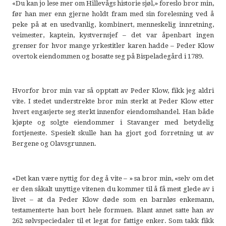
«Du kan jo lese mer om Hillevågs historie sjøl,» foreslo bror min,
før han mer enn gjerne holdt fram med sin forelesning ved å
peke på at en usedvanlig, kombinert, menneskelig innretning,
veimester, kaptein, kystvernsjef – det var åpenbart ingen
grenser for hvor mange yrkestitler karen hadde – Peder Klow
overtok eiendommen og bosatte seg på Bispeladegård i 1789.
Hvorfor bror min var så opptatt av Peder Klow, fikk jeg aldri
vite. I stedet understrekte bror min sterkt at Peder Klow etter
hvert engasjerte seg sterkt innenfor eiendomshandel. Han både
kjøpte og solgte eiendommer i Stavanger med betydelig
fortjeneste. Spesielt skulle han ha gjort god forretning ut av
Bergene og Olavsgrunnen.
«Det kan være nyttig for deg å vite – » sa bror min, «selv om det
er den såkalt unyttige vitenen du kommer til å få mest glede av i
livet – at da Peder Klow døde som en barnløs enkemann,
testamenterte han bort hele formuen. Blant annet satte han av
262 sølvspeciedaler til et legat for fattige enker. Som takk fikk