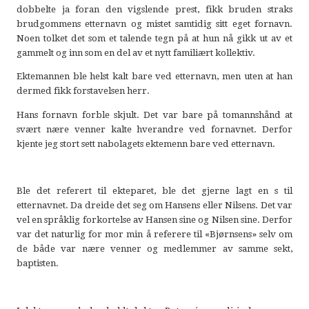
dobbelte ja foran den vigslende prest, fikk bruden straks
brudgommens etternavn og mistet samtidig sitt eget fornavn.
Noen tolket det som et talende tegn på at hun nå gikk ut av et
gammelt og inn som en del av et nytt familiært kollektiv.
Ektemannen ble helst kalt bare ved etternavn, men uten at han
dermed fikk forstavelsen herr.
Hans fornavn forble skjult. Det var bare på tomannshånd at
svært nære venner kalte hverandre ved fornavnet. Derfor
kjente jeg stort sett nabolagets ektemenn bare ved etternavn.
Ble det referert til ekteparet, ble det gjerne lagt en s til
etternavnet. Da dreide det seg om Hansens eller Nilsens. Det var
vel en språklig forkortelse av Hansen sine og Nilsen sine. Derfor
var det naturlig for mor min å referere til «Bjørnsens» selv om
de både var nære venner og medlemmer av samme sekt,
baptisten.