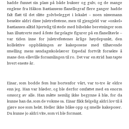
hadde funnet sin plass på både bukser og gulv, og de mange
englene fra Håkon Bastiansens flanellograf flere ganger hadde
falt flatt til det slitte golvbelegget i lokalet – noen nissemann
besøkte aldri disse juletrefestene, men til gjengjeld var «onkel»
Bastiansen alltid hjertelig til stede med bibelske beretninger som
han illustrerte med å feste fargelagte figurer på en flanelltavle –
var tiden inne for juletrefestenes årlige høydepunkt, den
kollektive oppblåsingen av kakeposene med tilhørende
smelling mens søndagsskolelærer Espedal fortvilt forsøkte å
mane den elleville forsamlingen til ro. Det var en strid han tapte
hvert eneste år.
Einar, som bodde fem hus bortenfor vårt, var to-tre år eldre
enn jeg. Han var bløder, og ble derfor omfattet med en enorm
omsorg av alle. Han måtte nemlig ikke begynne å blø, for da
kunne han dø, som de voksne sa. Einar fikk følgelig aldri lov til å
gjøre noe som helst. Heller ikke blåse opp og smelle kakeposer.
Du kunne jo aldri vite, som vi ble formant.