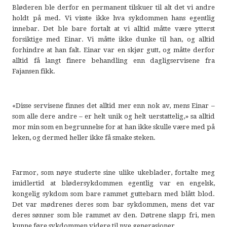
Bløderen ble derfor en permanent tilskuer til alt det vi andre
holdt på med. Vi visste ikke hva sykdommen hans egentlig
innebar. Det ble bare fortalt at vi alltid måtte være ytterst
forsiktige med Einar. Vi måtte ikke dunke til han, og alltid
forhindre at han falt. Einar var en skjør gutt, og måtte derfor
alltid få langt finere behandling enn dagligservisene fra
Fajansen fikk.
«Disse servisene finnes det alltid mer enn nok av, mens Einar –
som alle dere andre – er helt unik og helt uerstattelig,» sa alltid
mor min som en begrunnelse for at han ikke skulle være med på
leken, og dermed heller ikke få smake steken.
Farmor, som nøye studerte sine ulike ukeblader, fortalte meg
imidlertid at blødersykdommen egentlig var en engelsk,
kongelig sykdom som bare rammet guttebarn med blått blod.
Det var mødrenes deres som bar sykdommen, mens det var
deres sønner som ble rammet av den. Døtrene slapp fri, men
kunne føre sykdommen videre til nye generasjoner.