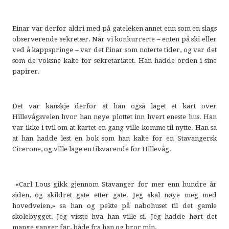
Einar var derfor aldri med på gateleken annet enn som en slags
observerende sekretær. Når vi konkurrerte – enten på ski eller
ved å kappspringe – var det Einar som noterte tider, og var det
som de voksne kalte for sekretariatet. Han hadde orden i sine
papirer.
Det var kanskje derfor at han også laget et kart over
Hillevågsveien hvor han nøye plottet inn hvert eneste hus. Han
var ikke i tvil om at kartet en gang ville komme til nytte. Han sa
at han hadde lest en bok som han kalte for en Stavangersk
Cicerone, og ville lage en tilsvarende for Hillevåg.
«Carl Lous gikk gjennom Stavanger for mer enn hundre år
siden, og skildret gate etter gate. Jeg skal nøye meg med
hovedveien,» sa han og pekte på nabohuset til det gamle
skolebygget. Jeg visste hva han ville si. Jeg hadde hørt det
mange ganger før, både fra han og bror min.