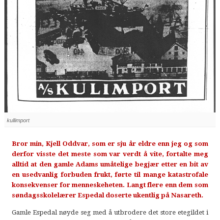
kullimport
Bror min, Kjell Oddvar, som er sju år eldre enn jeg og som
derfor visste det meste som var verdt å vite, fortalte meg
alltid at den gamle Adams umåtelige begjær etter en bit av
en usedvanlig forbuden frukt, førte til mange katastrofale
konsekvenser for menneskeheten. Langt flere enn dem som
søndagsskolelærer Espedal doserte ukentlig på Nasareth.
Gamle Espedal nøyde seg med å utbrodere det store etegildet i