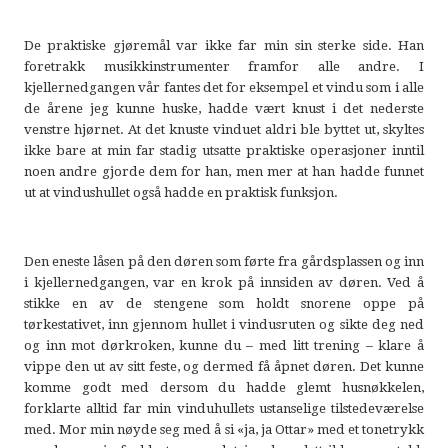
De praktiske gjøremål var ikke far min sin sterke side. Han
foretrakk musikkinstrumenter framfor alle andre. I
kjellernedgangen vår fantes det for eksempel et vindu som i alle
de årene jeg kunne huske, hadde vært knust i det nederste
venstre hjørnet. At det knuste vinduet aldri ble byttet ut, skyltes
ikke bare at min far stadig utsatte praktiske operasjoner inntil
noen andre gjorde dem for han, men mer at han hadde funnet
ut at vindushullet også hadde en praktisk funksjon.
Den eneste låsen på den døren som førte fra gårdsplassen og inn
i kjellernedgangen, var en krok på innsiden av døren. Ved å
stikke en av de stengene som holdt snorene oppe på
tørkestativet, inn gjennom hullet i vindusruten og sikte deg ned
og inn mot dørkroken, kunne du – med litt trening – klare å
vippe den ut av sitt feste, og dermed få åpnet døren. Det kunne
komme godt med dersom du hadde glemt husnøkkelen,
forklarte alltid far min vinduhullets ustanselige tilstedeværelse
med. Mor min nøyde seg med å si «ja, ja Ottar» med et tonetrykk