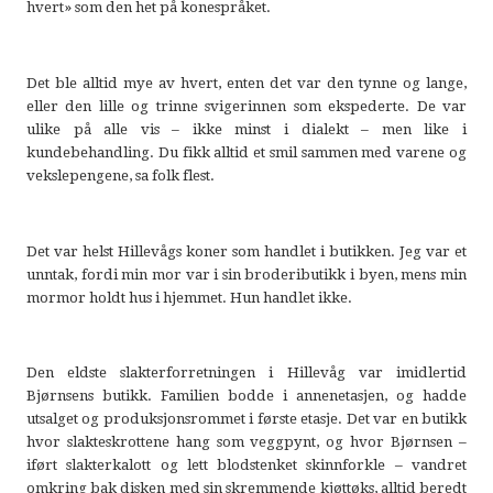
hvert» som den het på konespråket.
Det ble alltid mye av hvert, enten det var den tynne og lange,
eller den lille og trinne svigerinnen som ekspederte. De var
ulike på alle vis – ikke minst i dialekt – men like i
kundebehandling. Du fikk alltid et smil sammen med varene og
vekslepengene, sa folk flest.
Det var helst Hillevågs koner som handlet i butikken. Jeg var et
unntak, fordi min mor var i sin brodeributikk i byen, mens min
mormor holdt hus i hjemmet. Hun handlet ikke.
Den eldste slakterforretningen i Hillevåg var imidlertid
Bjørnsens butikk. Familien bodde i annenetasjen, og hadde
utsalget og produksjonsrommet i første etasje. Det var en butikk
hvor slakteskrottene hang som veggpynt, og hvor Bjørnsen –
iført slakterkalott og lett blodstenket skinnforkle – vandret
omkring bak disken med sin skremmende kjøttøks, alltid beredt