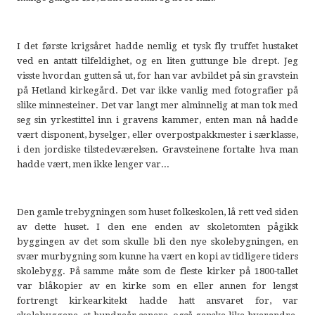
I det første krigsåret hadde nemlig et tysk fly truffet hustaket
ved en antatt tilfeldighet, og en liten guttunge ble drept. Jeg
visste hvordan gutten så ut, for han var avbildet på sin gravstein
på Hetland kirkegård. Det var ikke vanlig med fotografier på
slike minnesteiner. Det var langt mer alminnelig at man tok med
seg sin yrkestittel inn i gravens kammer, enten man nå hadde
vært disponent, byselger, eller overpostpakkmester i særklasse,
i den jordiske tilstedeværelsen. Gravsteinene fortalte hva man
hadde vært, men ikke lenger var...
Den gamle trebygningen som huset folkeskolen, lå rett ved siden
av dette huset. I den ene enden av skoletomten pågikk
byggingen av det som skulle bli den nye skolebygningen, en
svær murbygning som kunne ha vært en kopi av tidligere tiders
skolebygg. På samme måte som de fleste kirker på 1800-tallet
var blåkopier av en kirke som en eller annen for lengst
fortrengt kirkearkitekt hadde hatt ansvaret for, var