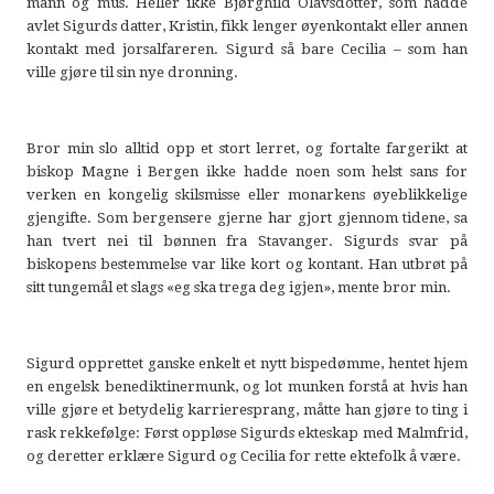
mann og mus. Heller ikke Bjørghild Olavsdotter, som hadde
avlet Sigurds datter, Kristin, fikk lenger øyenkontakt eller annen
kontakt med jorsalfareren. Sigurd så bare Cecilia – som han
ville gjøre til sin nye dronning.
Bror min slo alltid opp et stort lerret, og fortalte fargerikt at
biskop Magne i Bergen ikke hadde noen som helst sans for
verken en kongelig skilsmisse eller monarkens øyeblikkelige
gjengifte. Som bergensere gjerne har gjort gjennom tidene, sa
han tvert nei til bønnen fra Stavanger. Sigurds svar på
biskopens bestemmelse var like kort og kontant. Han utbrøt på
sitt tungemål et slags «eg ska trega deg igjen», mente bror min.
Sigurd opprettet ganske enkelt et nytt bispedømme, hentet hjem
en engelsk benediktinermunk, og lot munken forstå at hvis han
ville gjøre et betydelig karrieresprang, måtte han gjøre to ting i
rask rekkefølge: Først oppløse Sigurds ekteskap med Malmfrid,
og deretter erklære Sigurd og Cecilia for rette ektefolk å være.