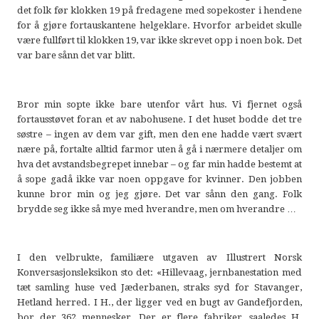
det folk før klokken 19 på fredagene med sopekoster i hendene
for å gjøre fortauskantene helgeklare. Hvorfor arbeidet skulle
være fullført til klokken 19, var ikke skrevet opp i noen bok. Det
var bare sånn det var blitt.
Bror min sopte ikke bare utenfor vårt hus. Vi fjernet også
fortausstøvet foran et av nabohusene. I det huset bodde det tre
søstre – ingen av dem var gift, men den ene hadde vært svært
nære på, fortalte alltid farmor uten å gå i nærmere detaljer om
hva det avstandsbegrepet innebar – og far min hadde bestemt at
å sope gadå ikke var noen oppgave for kvinner. Den jobben
kunne bror min og jeg gjøre. Det var sånn den gang. Folk
brydde seg ikke så mye med hverandre, men om hverandre …
I den velbrukte, familiære utgaven av Illustrert Norsk
Konversasjonsleksikon sto det: «Hillevaag, jernbanestation med
tæt samling huse ved Jæderbanen, straks syd for Stavanger,
Hetland herred. I H., der ligger ved en bugt av Gandefjorden,
bor der 362 mennesker. Der er flere fabriker, saaledes H.