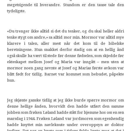
megetsigende til hverandre. Stundom er den tause tale den
tydeligste.
«Du trenger ikke alltid si det du tenker, og du skal heller aldri
tenke stygt om andre,» sa alltid mor min. Mormor var alltid mye
klarere i talen, aller mest når det kom til de bibelske
beretningene. Hun snakket derfor stadig om at en hellig ånd
også skulle ha vært til stede før denne fødselen, som skjedde før
ekteskapet mellom Josef og Maria var inngått – men uten at
mormor noen gang nevnte at Josef og Marias første avkom var
blitt født for tidlig. Barnet var kommet som bebudet, påpekte
hun.
Jeg skjønte ganske tidlig at jeg ikke burde spørre mormor om
denne hellige ånden, hvorvidt den hadde utført den samme
jobben som frøken Løland hadde stått for hjemme hos oss en sen
marsdag i 1944. Frøken Løland var jordmoren som egenhendig
hadde knyttet min navleknute under overoppsyn av doktor
Isefiær. Det var en knute som i tidens fylde lærte meg at det i