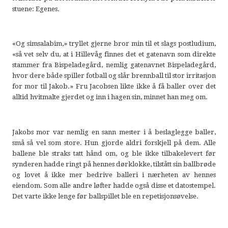
stuene: Egenes.
«Og simsalabim,» tryllet gjerne bror min til et slags postludium,
«så vet selv du, at i Hillevåg finnes det et gatenavn som direkte
stammer fra Bispeladegård, nemlig gatenavnet Bispeladegård,
hvor dere både spiller fotball og slår brennball til stor irritasjon
for mor til Jakob.» Fru Jacobsen likte ikke å få baller over det
alltid hvitmalte gjerdet og inn i hagen sin, minnet han meg om.
Jakobs mor var nemlig en sann mester i å beslaglegge baller,
små så vel som store. Hun gjorde aldri forskjell på dem. Alle
ballene ble straks tatt hånd om, og ble ikke tilbakelevert før
synderen hadde ringt på hennes dørklokke, tilstått sin ballbrøde
og lovet å ikke mer bedrive balleri i nærheten av hennes
eiendom. Som alle andre løfter hadde også disse et datostempel.
Det varte ikke lenge før ballspillet ble en repetisjonsøvelse.