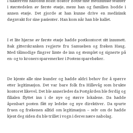
I slakterens nabohus holdt doktor Botne sine medisinske seanser
i størstedelen av første etasje, mens han og familien bodde i
annen etasje. Det gjorde at han kunne drive en medisinsk
døgnvakt for sine pasienter. Han kom når han ble kallet.
I et lite hjørne av første etasje hadde postkontoret sitt innsmett.
Bak gitterskranken regjerte fru Samuelsen og frøken Haug.
Med tålmodige fingrer limte de inn og stemplet og signerte på
en- og to kroners sparemerker i Postens sparebøker.
De kjente alle sine kunder og hadde aldri behov for å spørre
etter legitimasjon. Det var bare folk fra Hillevåg som brukte
kontoret likevel. Det ble annerledes da Postgården ble ferdig og
filialen flyttet inn i de nye og større lokalene. Da hadde
åpenbart posten fått ny ledelse og nye direktiver. Da spurte
fruen og frøkenen alltid om legitimasjon – selv om de hadde
kjent deg siden du ble trillet i vogn i deres nære nabolag.