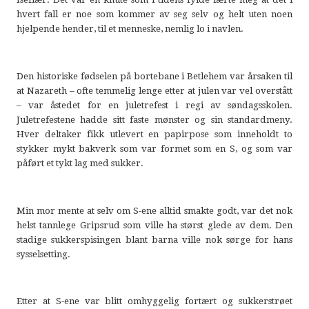
hvert fall er noe som kommer av seg selv og helt uten noen
hjelpende hender, til et menneske, nemlig lo i navlen.
Den historiske fødselen på bortebane i Betlehem var årsaken til
at Nazareth – ofte temmelig lenge etter at julen var vel overstått
– var åstedet for en juletrefest i regi av søndagsskolen.
Juletrefestene hadde sitt faste mønster og sin standardmeny.
Hver deltaker fikk utlevert en papirpose som inneholdt to
stykker mykt bakverk som var formet som en S, og som var
påført et tykt lag med sukker.
Min mor mente at selv om S-ene alltid smakte godt, var det nok
helst tannlege Gripsrud som ville ha størst glede av dem. Den
stadige sukkerspisingen blant barna ville nok sørge for hans
sysselsetting.
Etter at S-ene var blitt omhyggelig fortært og sukkerstrøet