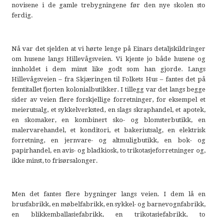
novisene i de gamle trebygningene før den nye skolen sto
ferdig.
Nå var det sjelden at vi hørte lenge på Einars detaljskildringer
om husene langs Hillevågsveien. Vi kjente jo både husene og
innholdet i dem minst like godt som han gjorde. Langs
Hillevågsveien – fra Skjæringen til Folkets Hus – fantes det på
femtitallet fjorten kolonialbutikker. I tillegg var det langs begge
sider av veien flere forskjellige forretninger, for eksempel et
meierutsalg, et sykkelverksted, en slags skraphandel, et apotek,
en skomaker, en kombinert sko- og blomsterbutikk, en
malervarehandel, et konditori, et bakeriutsalg, en elektrisk
forretning, en jernvare- og altmuligbutikk, en bok- og
papirhandel, en avis- og bladkiosk, to trikotasjeforretninger og,
ikke minst, to frisørsalonger.
Men det fantes flere bygninger langs veien. I dem lå en
brusfabrikk, en møbelfabrikk, en sykkel- og barnevognfabrikk,
en blikkemballasjefabrikk, en trikotasjefabrikk, to