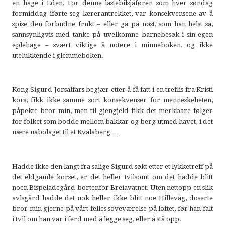
en hage i Eden. For denne lastebilsjåføren som hver søndag
formiddag iførte seg lærerantrekket, var konsekvensene av å
spise den forbudne frukt – eller gå på nøst, som han helst sa,
sannsynligvis med tanke på uvelkomne barnebesøk i sin egen
eplehage – svært viktige å notere i minneboken, og ikke
utelukkende i glemmeboken.
Kong Sigurd Jorsalfars begjær etter å få fatt i en treflis fra Kristi
kors, fikk ikke samme sort konsekvenser for menneskeheten,
påpekte bror min, men til gjengjeld fikk det merkbare følger
for folket som bodde mellom bakkar og berg utmed havet, i det
nære nabolaget til et Kvalaberg …
Hadde ikke den langt fra salige Sigurd søkt etter et lykketreff på
det eldgamle korset, er det heller tvilsomt om det hadde blitt
noen Bispeladegård bortenfor Breiavatnet. Uten nettopp en slik
avlsgård hadde det nok heller ikke blitt noe Hillevåg, doserte
bror min gjerne på vårt felles soveværelse på loftet, før han falt
i tvil om han var i ferd med å legge seg, eller å stå opp.