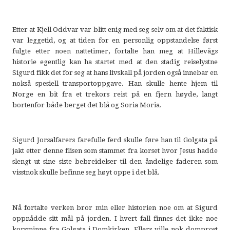
Etter at Kjell Oddvar var blitt enig med seg selv om at det faktisk
var leggetid, og at tiden for en personlig oppstandelse først
fulgte etter noen nattetimer, fortalte han meg at Hillevågs
historie egentlig kan ha startet med at den stadig reiselystne
Sigurd fikk det for seg at hans livskall på jorden også innebar en
nokså spesiell transportoppgave. Han skulle hente hjem til
Norge en bit fra et trekors reist på en fjern høyde, langt
bortenfor både berget det blå og Soria Moria.
Sigurd Jorsalfarers farefulle ferd skulle føre han til Golgata på
jakt etter denne flisen som stammet fra korset hvor Jesus hadde
slengt ut sine siste bebreidelser til den åndelige faderen som
visstnok skulle befinne seg høyt oppe i det blå.
Nå fortalte verken bror min eller historien noe om at Sigurd
oppnådde sitt mål på jorden. I hvert fall finnes det ikke noe
korsminne fra Golgata i Domkirken. Ellers ville nok domprost