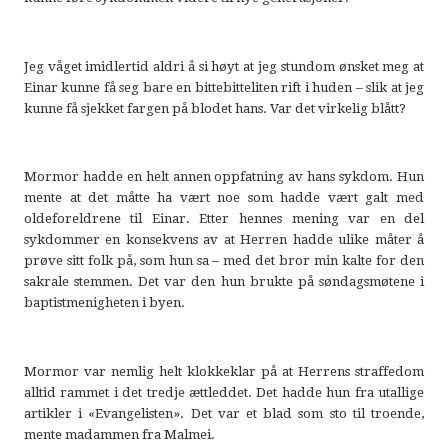
Jeg våget imidlertid aldri å si høyt at jeg stundom ønsket meg at
Einar kunne få seg bare en bittebitteliten rift i huden – slik at jeg
kunne få sjekket fargen på blodet hans. Var det virkelig blått?
Mormor hadde en helt annen oppfatning av hans sykdom. Hun
mente at det måtte ha vært noe som hadde vært galt med
oldeforeldrene til Einar. Etter hennes mening var en del
sykdommer en konsekvens av at Herren hadde ulike måter å
prøve sitt folk på, som hun sa – med det bror min kalte for den
sakrale stemmen. Det var den hun brukte på søndagsmøtene i
baptistmenigheten i byen.
Mormor var nemlig helt klokkeklar på at Herrens straffedom
alltid rammet i det tredje ættleddet. Det hadde hun fra utallige
artikler i «Evangelisten». Det var et blad som sto til troende,
mente madammen fra Malmei.