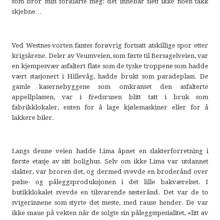
som bror min forklarte meg: det innebar slett ikke noen takk
skjebne…
Ved Westnes-vorten fantes forøvrig fortsatt atskillige spor etter
krigsårene. Deler av Veumveien, som førte til Bersagelveien, var
en kjempesvær asfaltert flate som de tyske troppene som hadde
vært stasjonert i Hillevåg, hadde brukt som paradeplass. De
gamle kasernebyggene som omkranset den asfalterte
appellplassen, var i fredsrusen blitt tatt i bruk som
fabrikklokaler, enten for å lage kjølemaskiner eller for å
lakkere biler.
Langs denne veien hadde Lima åpnet en slakterforretning i
første etasje av sitt bolighus. Selv om ikke Lima var utdannet
slakter, var broren det, og dermed svevde en broderånd over
pølse- og påleggsproduksjonen i det lille bakværelset. I
butikklokalet svevde en tilsvarende søsterånd. Det var de to
svigerinnene som styrte det meste, med rause hender. De var
ikke snaue på vekten når de solgte sin påleggsspesialitet, «litt av