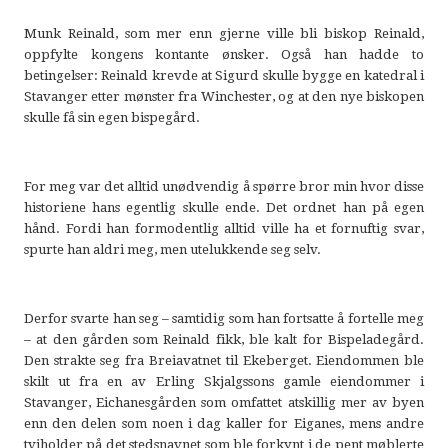
Munk Reinald, som mer enn gjerne ville bli biskop Reinald,
oppfylte kongens kontante ønsker. Også han hadde to
betingelser: Reinald krevde at Sigurd skulle bygge en katedral i
Stavanger etter mønster fra Winchester, og at den nye biskopen
skulle få sin egen bispegård.
For meg var det alltid unødvendig å spørre bror min hvor disse
historiene hans egentlig skulle ende. Det ordnet han på egen
hånd. Fordi han formodentlig alltid ville ha et fornuftig svar,
spurte han aldri meg, men utelukkende seg selv.
Derfor svarte han seg – samtidig som han fortsatte å fortelle meg
– at den gården som Reinald fikk, ble kalt for Bispeladegård.
Den strakte seg fra Breiavatnet til Ekeberget. Eiendommen ble
skilt ut fra en av Erling Skjalgssons gamle eiendommer i
Stavanger, Eichanesgården som omfattet atskillig mer av byen
enn den delen som noen i dag kaller for Eiganes, mens andre
tviholder på det stedsnavnet som ble forkynt i de pent møblerte