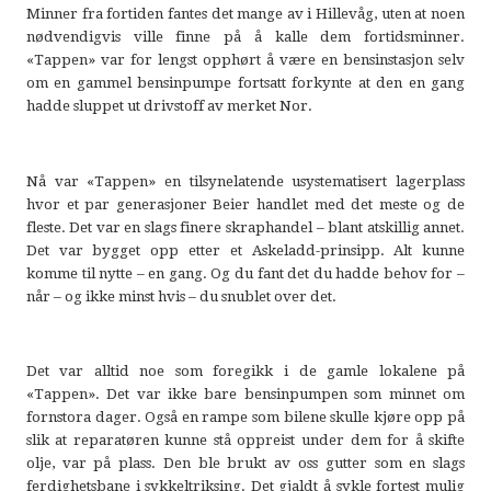
Minner fra fortiden fantes det mange av i Hillevåg, uten at noen
nødvendigvis ville finne på å kalle dem fortidsminner.
«Tappen» var for lengst opphørt å være en bensinstasjon selv
om en gammel bensinpumpe fortsatt forkynte at den en gang
hadde sluppet ut drivstoff av merket Nor.
Nå var «Tappen» en tilsynelatende usystematisert lagerplass
hvor et par generasjoner Beier handlet med det meste og de
fleste. Det var en slags finere skraphandel – blant atskillig annet.
Det var bygget opp etter et Askeladd-prinsipp. Alt kunne
komme til nytte – en gang. Og du fant det du hadde behov for –
når – og ikke minst hvis – du snublet over det.
Det var alltid noe som foregikk i de gamle lokalene på
«Tappen». Det var ikke bare bensinpumpen som minnet om
fornstora dager. Også en rampe som bilene skulle kjøre opp på
slik at reparatøren kunne stå oppreist under dem for å skifte
olje, var på plass. Den ble brukt av oss gutter som en slags
ferdighetsbane i sykkeltriksing. Det gjaldt å sykle fortest mulig