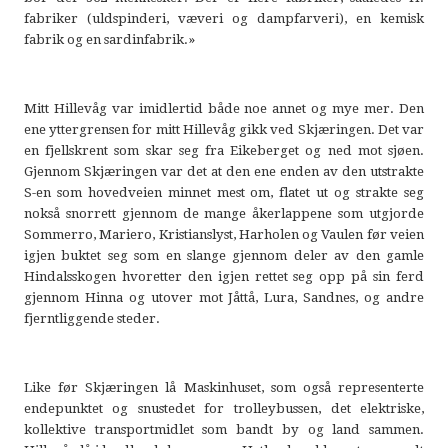
fabriker (uldspinderi, væveri og dampfarveri), en kemisk
fabrik og en sardinfabrik.»
Mitt Hillevåg var imidlertid både noe annet og mye mer. Den
ene yttergrensen for mitt Hillevåg gikk ved Skjæringen. Det var
en fjellskrent som skar seg fra Eikeberget og ned mot sjøen.
Gjennom Skjæringen var det at den ene enden av den utstrakte
S-en som hovedveien minnet mest om, flatet ut og strakte seg
nokså snorrett gjennom de mange åkerlappene som utgjorde
Sommerro, Mariero, Kristianslyst, Harholen og Vaulen før veien
igjen buktet seg som en slange gjennom deler av den gamle
Hindalsskogen hvoretter den igjen rettet seg opp på sin ferd
gjennom Hinna og utover mot Jåttå, Lura, Sandnes, og andre
fjerntliggende steder.
Like før Skjæringen lå Maskinhuset, som også representerte
endepunktet og snustedet for trolleybussen, det elektriske,
kollektive transportmidlet som bandt by og land sammen.