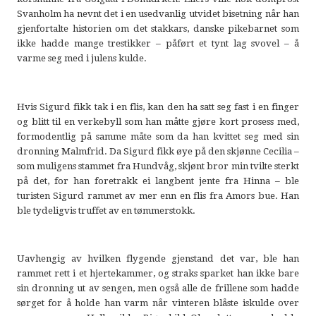
Svanholm ha nevnt det i en usedvanlig utvidet bisetning når han
gjenfortalte historien om det stakkars, danske pikebarnet som
ikke hadde mange trestikker – påført et tynt lag svovel – å
varme seg med i julens kulde.
Hvis Sigurd fikk tak i en flis, kan den ha satt seg fast i en finger
og blitt til en verkebyll som han måtte gjøre kort prosess med,
formodentlig på samme måte som da han kvittet seg med sin
dronning Malmfrid. Da Sigurd fikk øye på den skjønne Cecilia –
som muligens stammet fra Hundvåg, skjønt bror min tvilte sterkt
på det, for han foretrakk ei langbent jente fra Hinna – ble
turisten Sigurd rammet av mer enn en flis fra Amors bue. Han
ble tydeligvis truffet av en tømmerstokk.
Uavhengig av hvilken flygende gjenstand det var, ble han
rammet rett i et hjertekammer, og straks sparket han ikke bare
sin dronning ut av sengen, men også alle de frillene som hadde
sørget for å holde han varm når vinteren blåste iskulde over