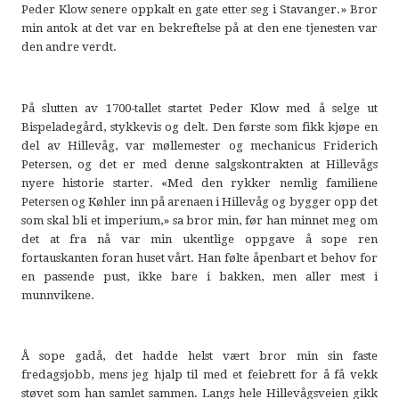
Peder Klow senere oppkalt en gate etter seg i Stavanger.» Bror
min antok at det var en bekreftelse på at den ene tjenesten var
den andre verdt.
På slutten av 1700-tallet startet Peder Klow med å selge ut
Bispeladegård, stykkevis og delt. Den første som fikk kjøpe en
del av Hillevåg, var møllemester og mechanicus Friderich
Petersen, og det er med denne salgskontrakten at Hillevågs
nyere historie starter. «Med den rykker nemlig familiene
Petersen og Køhler inn på arenaen i Hillevåg og bygger opp det
som skal bli et imperium,» sa bror min, før han minnet meg om
det at fra nå var min ukentlige oppgave å sope ren
fortauskanten foran huset vårt. Han følte åpenbart et behov for
en passende pust, ikke bare i bakken, men aller mest i
munnvikene.
Å sope gadå, det hadde helst vært bror min sin faste
fredagsjobb, mens jeg hjalp til med et feiebrett for å få vekk
støvet som han samlet sammen. Langs hele Hillevågsveien gikk