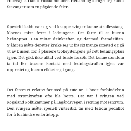
Hillevåg lå i landbrukskommunen Hetland og klenget seg rundt
Stavanger som en pågående frier.
Spesielt i kaldt vær og ved krappe svinger kunne «trolleystang-
kloene» miste festet i ledningene. Det førte til at bussen
bråstoppet. Den mistet drivkraften og dermed fremdriften.
Sjåføren måtte deretter krøke seg ut fra sitt trange sittested og gå
ut av bussen, for å plassere trolleystengene på rett ledningsplass
igjen. Det gikk ikke alltid ved første forsøk. Det kunne stundom
ta tid før bussens kontakt med ledningskraften igjen var
opprettet og bussen rikket seg i gang.
Det fantes et relativt fast sted på rute nr. 1 hvor forbindelsen
med strømkraften ofte ble borte. Det var i svingen ved
Rogaland Politikammer på Lagårdsvegen i retning mot sentrum.
Den svingen måtte, spesielt vinterstid, tas med følsom pedalfot
for å forhindre en bråstopp.