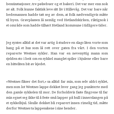
bensinstasjoner, tre pølsebuer og et bakeri. Det var mer enn nok
av alt. Folk kunne faktisk leve sitt liv i Hillevåg. Det var bare når
bedemannen hadde tatt seg av dem, at folk nødvendigvis måtte
til byen. Gravplassen lå nemlig ved Hetlandskirken, riktignok i
et område som hadde tilhørt Hetland kommune i tidligere tider.
Jeg syntes alltid at det var artig å studere en slags liten vorte som
hang på et hus som lå rett over gaten fra vårt. I den vorten
reparerte Westnes sykler. Han var en nevenyttig mann som
sjelden sto i beit om en sykkel manglet spiler i hjulene eller bare
en bitteliten bit av kjedet.
«Westnes fikser det fort,» sa alltid far min, som selv aldri syklet,
men som lot Westnes lappe dekket hver gang jeg punkterte med
den gamle sykkelen til mor. De forholdsvis faste fingrene til far
min egnet seg ikke til å feste små lapper på hull i innerslangen på
et sykkelhjul. Skulle dekket bli reparert innen rimelig tid, måtte
derfor Westnes ta lappesakene i sine hender.