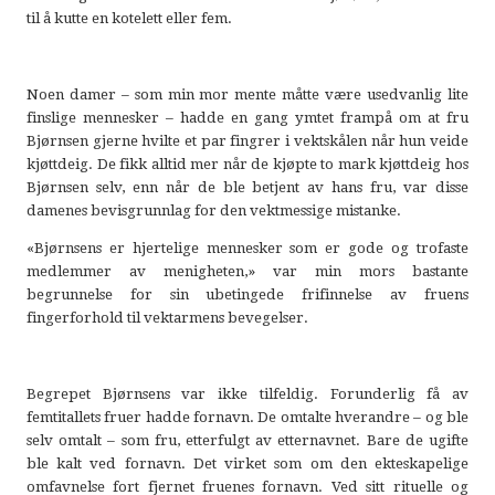
til å kutte en kotelett eller fem.
Noen damer – som min mor mente måtte være usedvanlig lite
finslige mennesker – hadde en gang ymtet frampå om at fru
Bjørnsen gjerne hvilte et par fingrer i vektskålen når hun veide
kjøttdeig. De fikk alltid mer når de kjøpte to mark kjøttdeig hos
Bjørnsen selv, enn når de ble betjent av hans fru, var disse
damenes bevisgrunnlag for den vektmessige mistanke.
«Bjørnsens er hjertelige mennesker som er gode og trofaste
medlemmer av menigheten,» var min mors bastante
begrunnelse for sin ubetingede frifinnelse av fruens
fingerforhold til vektarmens bevegelser.
Begrepet Bjørnsens var ikke tilfeldig. Forunderlig få av
femtitallets fruer hadde fornavn. De omtalte hverandre – og ble
selv omtalt – som fru, etterfulgt av etternavnet. Bare de ugifte
ble kalt ved fornavn. Det virket som om den ekteskapelige
omfavnelse fort fjernet fruenes fornavn. Ved sitt rituelle og