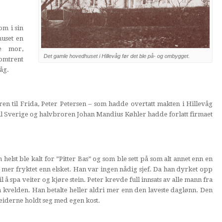
om i sin
huset en
ge mor,
Det gamle hovedhuset i Hillevåg før det ble på- og ombygget.
 omtrent
åg.
en til Frida, Peter Petersen – som hadde overtatt makten i Hillevåg
il Sverige og halvbroren Johan Mandius Køhler hadde forlatt firmaet
elst ble kalt for ”Pitter Bas” og som ble sett på som alt annet enn en
er fryktet enn elsket. Han var ingen nådig sjef. Da han dyrket opp
il å spa veiter og kjøre stein. Peter krevde full innsats av alle mann fra
kvelden. Han betalte heller aldri mer enn den laveste daglønn. Den
rbeiderne holdt seg med egen kost.