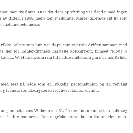
kapet, men tre døtre. Etter datidens oppfatning var det dermed ingen
 av difteri i 1866, mens den mellomste, Marie; tilbrakte sitt liv som
jernehinnebetennelse.
redrikke Bolette som hun var døpt, som overtok driften sammen med
 sjef for Køhler-firmaets hardeste konkurrent, firmaet ”Ploug &
Lauritz W. Hansen, som i sin tid hadde sluttet som partner hos Køhler
.
med sees på både som en lykkelig personalunion og en velvalgt
 fremsto som stadig sterkere; i hvert fall for en tid...
18 år gammel, mens Wilhelm var 31. På den tiden kunne han kalle seg
ene hadde han arvet. Den engelske konsultittelen fra onkelen, mens