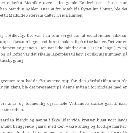
yttet enkefru Mathilde over i det gamle Køhlerhuset – huset som
an Mandius Køhler. Etter at fru Mathilde flyttet inn i huset, ble det
et til Mathilde Petersens datter, Frida Hansen.
seg i Hillevåg. Det var han som sørget for at eiendommen fikk sin
p et fjøs som ingen hadde sett maken til på disse kanter. Det var en
dament av gråstein. Den var ikke mindre enn 200 alen langt (125 m)
r og på loftet var det rikelig lagerplass til høy. Forsikringssummen på
 uthusbygning.
s grenser som hadde fått øynene opp for den gårdsdriften som ble
v sin glans, ble det presentert på denne måten i forbindelse med en
rs amts, og formentlig ogsaa hele Vestlandets største gaard, naar
r størrelsen.
gaarden kjendt og nævnt i ikke lidet vide kretser blant vort lands
 smukt beliggende gaard med den vakre anlæg og frodige marker,
en omtalede den, da prøvingen av alle landbrugsmaskiner foregikk