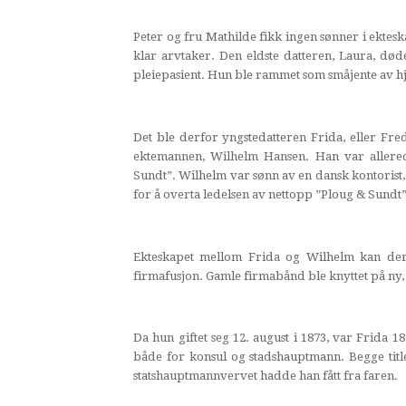
Peter og fru Mathilde fikk ingen sønner i ektes
klar arvtaker. Den eldste datteren, Laura, døde
pleiepasient. Hun ble rammet som småjente av h
Det ble derfor yngstedatteren Frida, eller F
ektemannen, Wilhelm Hansen. Han var allerede
Sundt”. Wilhelm var sønn av en dansk kontorist, 
for å overta ledelsen av nettopp ”Ploug & Sundt”
Ekteskapet mellom Frida og Wilhelm kan der
firmafusjon. Gamle firmabånd ble knyttet på ny, og
Da hun giftet seg 12. august i 1873, var Frida 
både for konsul og stadshauptmann. Begge titl
statshauptmannvervet hadde han fått fra faren.