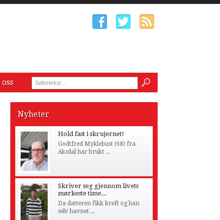
 oss
Nyheter
Hold fast i skrujernet!
Godtfred Myklebust (68) fra
Aksdal har brukt ...
Skriver seg gjennom livets
mørkeste time...
Da datteren fikk kreft og han
selv havnet ...