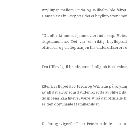
Bryllupet mellom Frida og Wilhelm ble feiret i
Hansen av Fin Levy, var det et bryllup etter ”mø
”Utenfor lå husets hjemmeværende skip, Hebe, 
skipskanonene. Det var en riktig bryllupssa
offiserer, og en deputasjon fra underoffiserers
Fra Hillevåg til brudeparets bolig på Bredealme
Etter bryllupet dro Frida og Wilhelm på bryllup
av alt det alvor som datiden krevde av slike bild
tidspoeng kan likevel være at på det offisielle
er den dominante i familiebildet.
Da far og svigerfar Peter Petersen døde snaut t