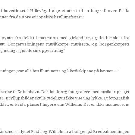
 hovedhuset i Hillevåg. Ifølge et utkast til en biografi over Frida
nster fra de store europeiske bryllupsfester”:
pyntet fra dekk til mastetopp med girlandere, og det ble skutt fra
lutt. Borgervebningens musikkorps musiserte, og borgerkorpsets
 og menige, gjorde sin oppvartning”
nningen, var alle hus illuminerte og likeså skipene på havnen…”
sreise til København. Der lot de seg fotografere med ansikter preget
er. Bryllupsbilder skulle tydeligvis ikke vise ung lykke. Et fotografisk
 bildet, er Frida plassert høyere enn Wilhelm. Det er ikke mannen som
o år senere, flyttet Frida og Wilhelm fra boligen på Bredealmenningen