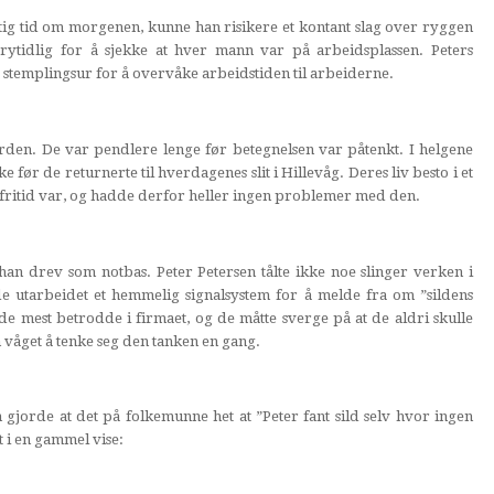
ktig tid om morgenen, kunne han risikere et kontant slag over ryggen
 grytidlig for å sjekke at hver mann var på arbeidsplassen. Peters
 stemplingsur for å overvåke arbeidstiden til arbeiderne.
ården. De var pendlere lenge før betegnelsen var påtenkt. I helgene
 før de returnerte til hverdagenes slit i Hillevåg. Deres liv besto i et
fritid var, og hadde derfor heller ingen problemer med den.
han drev som notbas. Peter Petersen tålte ikke noe slinger verken i
de utarbeidet et hemmelig signalsystem for å melde fra om ”sildens
de mest betrodde i firmaet, og de måtte sverge på at de aldri skulle
våget å tenke seg den tanken en gang.
 gjorde at det på folkemunne het at ”Peter fant sild selv hvor ingen
t i en gammel vise: