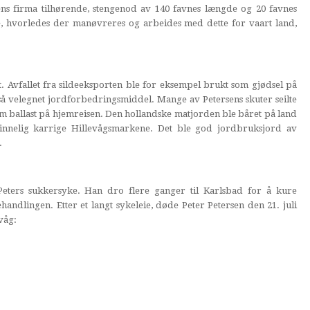
ns firma tilhørende, stengenod av 140 favnes længde og 20 favnes
se, hvorledes der manøvreres og arbeides med dette for vaart land,
t. Avfallet fra sildeeksporten ble for eksempel brukt som gjødsel på
t så velegnet jordforbedringsmiddel. Mange av Petersens skuter seilte
m ballast på hjemreisen. Den hollandske matjorden ble båret på land
innelig karrige Hillevågsmarkene. Det ble god jordbruksjord av
.
 Peters sukkersyke. Han dro flere ganger til Karlsbad for å kure
ndlingen. Etter et langt sykeleie, døde Peter Petersen den 21. juli
våg: