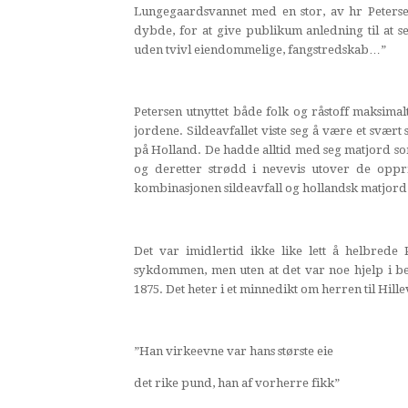
Lungegaardsvannet med en stor, av hr Peterse
dybde, for at give publikum anledning til at 
uden tvivl eiendommelige, fangstredskab…”
Petersen utnyttet både folk og råstoff maksimal
jordene. Sildeavfallet viste seg å være et svær
på Holland. De hadde alltid med seg matjord so
og deretter strødd i nevevis utover de oppr
kombinasjonen sildeavfall og hollandsk matjord
Det var imidlertid ikke like lett å helbrede
sykdommen, men uten at det var noe hjelp i beha
1875. Det heter i et minnedikt om herren til Hille
”Han virkeevne var hans største eie
det rike pund, han af vorherre fikk”