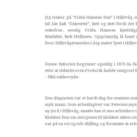
Jeg tenker på ”Frida Hansens Hus” i Hillevåg, s
tid ble kalt ”Enkesetet”. Rett og slett fordi det 
enkefrue, nemlig Frida Hansens kjødeli
Mathilde, født Helliesen. Opprinnelig lå huset
hvor Hillevågstunnelen i dag møter lyset i Hillev
Denne historien begynner egentlig i 1870 da far
etter at eldstebroren Frederik hadde emigrert t
– fikk sukkersyke.
Den diagnosen var et hardt slag for mannen som h
myk mann. Som arbeidsgiver var Petersen mye m
ny jord i Hillevåg, ansatte han et snes arbeidere t
klokken fem om morgenen til klokken nitten om 
var på en ort og tolv shilling, og forutsatte at a