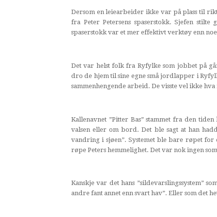
Dersom en leiearbeider ikke var på plass til ri
fra Peter Petersens spaserstokk. Sjefen stilte
spaserstokk var et mer effektivt verktøy enn noe
Det var helst folk fra Ryfylke som jobbet på g
dro de hjem til sine egne små jordlapper i Ryfylke
sammenhengende arbeid. De visste vel ikke hva 
Kallenavnet ”Pitter Bas” stammet fra den tiden 
valsen eller om bord. Det ble sagt at han had
vandring i sjøen”. Systemet ble bare røpet for 
røpe Peters hemmelighet. Det var nok ingen som 
Kanskje var det hans ”sildevarslingssystem” som
andre fant annet enn svart hav”. Eller som det he