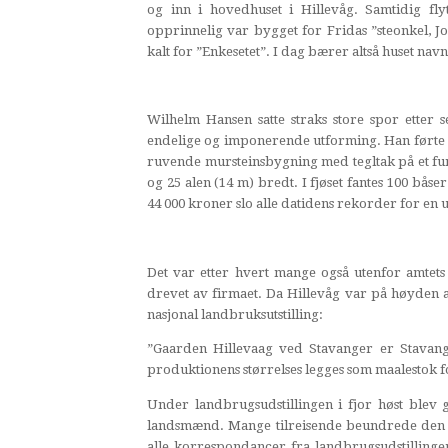
og inn i hovedhuset i Hillevåg. Samtidig fl
opprinnelig var bygget for Fridas ”steonkel, Joh
kalt for ”Enkesetet”. I dag bærer altså huset navn
Wilhelm Hansen satte straks store spor etter 
endelige og imponerende utforming. Han førte op
ruvende mursteinsbygning med tegltak på et fun
og 25 alen (14 m) bredt. I fjøset fantes 100 båse
44 000 kroner slo alle datidens rekorder for en
Det var etter hvert mange også utenfor amtet
drevet av firmaet. Da Hillevåg var på høyden a
nasjonal landbruksutstilling:
”Gaarden Hillevaag ved Stavanger er Stavange
produktionens størrelses legges som maalestok fo
Under landbrugsudstillingen i fjor høst blev 
landsmænd. Mange tilreisende beundrede den
alle korrespondancer fra landbrugsudstilling