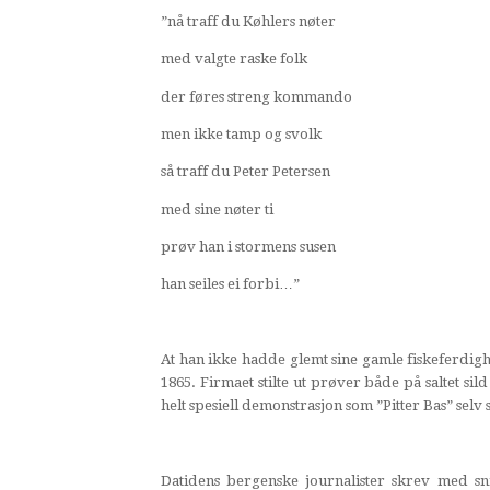
”nå traff du Køhlers nøter
med valgte raske folk
der føres streng kommando
men ikke tamp og svolk
så traff du Peter Petersen
med sine nøter ti
prøv han i stormens susen
han seiles ei forbi…”
At han ikke hadde glemt sine gamle fiskeferdighe
1865. Firmaet stilte ut prøver både på saltet s
helt spesiell demonstrasjon som ”Pitter Bas” selv s
Datidens bergenske journalister skrev med sn