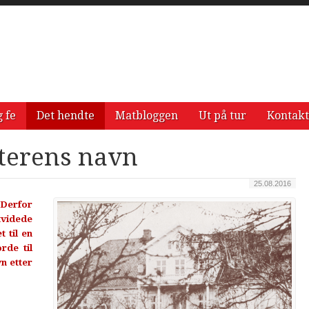
g fe
Det hendte
Matbloggen
Ut på tur
Kontakt
tterens navn
25.08.2016
 Derfor
tvidede
t til en
rde til
n etter