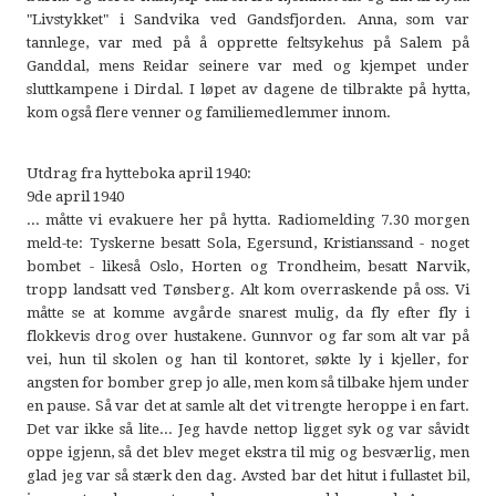
"Livstykket" i Sandvika ved Gandsfjorden. Anna, som var
tannlege, var med på å opprette feltsykehus på Salem på
Ganddal, mens Reidar seinere var med og kjempet under
sluttkampene i Dirdal. I løpet av dagene de tilbrakte på hytta,
kom også flere venner og familiemedlemmer innom.
Utdrag fra hytteboka april 1940:
9de april 1940
... måtte vi evakuere her på hytta. Radiomelding 7.30 morgen
meld-te: Tyskerne besatt Sola, Egersund, Kristianssand - noget
bombet - likeså Oslo, Horten og Trondheim, besatt Narvik,
tropp landsatt ved Tønsberg. Alt kom overraskende på oss. Vi
måtte se at komme avgårde snarest mulig, da fly efter fly i
flokkevis drog over hustakene. Gunnvor og far som alt var på
vei, hun til skolen og han til kontoret, søkte ly i kjeller, for
angsten for bomber grep jo alle, men kom så tilbake hjem under
en pause. Så var det at samle alt det vi trengte heroppe i en fart.
Det var ikke så lite... Jeg havde nettop ligget syk og var såvidt
oppe igjenn, så det blev meget ekstra til mig og besværlig, men
glad jeg var så stærk den dag. Avsted bar det hitut i fullastet bil,