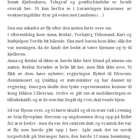
besatt Kjøbenhavn. Telegraf og postforbindelse er brudt
overalt her. Vi kan herfra se i Lurasvingen karavaner av
evakueringsbiler drar på veien mot Landsnes.(…)
Den ene eskadre av fly efter den anden farer over oss.
I eftermiddag kom Anna, Reidar, Torbjørg Tidemand, Kari og
hushjelpen Tordis hit bilende. Elsa med barna kom ikke, slik det
var meningen, da de fandt det bedst at være hjemme og ty til
kjelleren.
Anna og Reidar så slitne ut, havde ikke havt blund på øinene om
natten. Reidar forsøkte at hvile litt her, men fikk ikke sove. Vi
fikk av dem høre nyheter; regjeringen flyktet til Elverum,
demissionert og Quisling er stats-minister og har dannet ny
regjering. Imorgen skulle den tyske representanten komme til
kong Håkon i Elverum. Ordre er gitt om at mobiliseringen er
tilbakekaldt, og at de som har begitt sig i vei, skal vende hjem.
Så var flyene over, og vi hørte skudd og så en svær røk i retning
av Sola flyveplass. Herrene og ungdommen drog opp på fjellet
for at se bedre - men da var det omtrent slutt, og vi antok det var
et fly som havde gått opp i luer. -Igår sank det en norsk
torpedobåt på Stavanger havn, den havde 13 mans besætning.