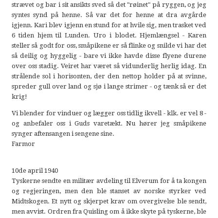
strævet og bar i sit ansikts sved så det "røinet" på ryggen, og jeg
syntes synd på henne. Så var det for henne at dra avgårde
igjenn. Kari blev igjenn en stund for at hvile sig, men trasket ved
6 tiden hjem til Lunden. Uro i blodet. Hjemlængsel - Karen
steller så godt for oss, småpikene er så flinke og snilde vi har det
så deilig og hyggelig - bare vi ikke havde disse flyene durene
over oss stadig. Veiret har været så vidunderlig herlig idag. En
strålende sol i horisonten, der den nettop holder på at svinne,
spreder gull over land og sjø i lange strimer - og tænk så er det
krig!
Vi blender for vinduer og lægger oss tidlig ikvell - klk. er vel 8 -
og anbefaler oss i Guds varetækt. Nu hører jeg småpikene
synger aftensangen i sengene sine.
Farmor
10de april 1940
Tyskerne sendte en militær avdeling til Elverum for å ta kongen
og regjeringen, men den ble stanset av norske styrker ved
Midtskogen. Et nytt og skjerpet krav om overgivelse ble sendt,
men avvist. Ordren fra Quisling om å ikke skyte på tyskerne, ble