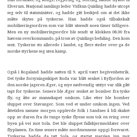
Elverum. Nasjonal samlings leder Vidkun Quisling hadde utropt
seg selv til statsminister, og hadde gitt beskjed om at det ikke
måtte skytes på tyskerne. Han hadde også tilbakekalt
mobiliseringsordren som var blitt utsendt noen timer tidligere.
Men en ny mobiliseringsordre ble sendt ut klokken 08.00 fra
hærens overkommando, på tross av Quislings befaling. Den kom
sent. Tyskerne sto allerede i landet, og flere steder over-ga de
norske styrkene seg uten kamp.
Også i Rogaland hadde natten til 9. april vært begivenhetsrik.
Det tyske forsyningsskipet Roda var blitt senket i Byfjorden av
den norske jageren Æger, og mye nødvendig utstyr var slik gått
tapt for tyskerne. Senere ble Æger senket av bomber fra tyske
fly, og åtte av mannskapet omkom. Like etter ble bomber
sluppet over Stavanger. Som ved et under omkom ingen. Ved
åttetiden samme morgen opplevde folk i Sandnes å bli skaket
opp av duren fra de tunge tyske flyene som tok en sving over
byen på vei mot Sola. Det ble sluppet fallskjermsoldater over
flyplassen. En time senere måtte nordmennene oppgi forsvaret.
Tyskerne hadde da tatt Sola, og startet marsjen inn mot