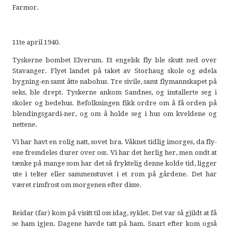
Farmor.
11te april 1940.
Tyskerne bombet Elverum. Et engelsk fly ble skutt ned over
Stavanger. Flyet landet på taket av Storhaug skole og ødela
bygning-en samt åtte nabohus. Tre sivile, samt flymannskapet på
seks, ble drept. Tyskerne ankom Sandnes, og installerte seg i
skoler og bedehus. Befolkningen fikk ordre om å få orden på
blendingsgardi-ner, og om å holde seg i hus om kveldene og
nettene.
Vi har havt en rolig natt, sovet bra. Våknet tidlig imorges, da fly-
ene fremdeles durer over oss. Vi har det herlig her, men ondt at
tænke på mange som har det så fryktelig denne kolde tid, ligger
ute i telter eller sammenstuvet i et rom på gårdene. Det har
været rimfrost om morgenen efter disse.
Reidar (far) kom på visitt til oss idag, syklet. Det var så gjildt at få
se ham igjen. Dagene havde tatt på ham. Snart efter kom også