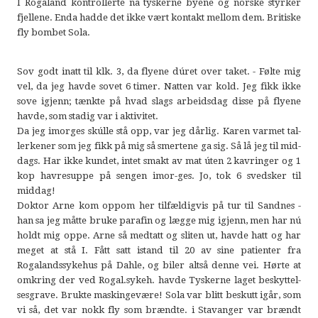
I Rogaland kontrollerte nå tyskerne byene og norske styrker
fjellene. Enda hadde det ikke vært kontakt mellom dem. Britiske
fly bombet Sola.
Sov godt inatt til klk. 3, da flyene dúret over taket. - Følte mig
vel, da jeg havde sovet 6 timer. Natten var kold. Jeg fikk ikke
sove igjenn; tænkte på hvad slags arbeidsdag disse på flyene
havde, som stadig var i aktivitet.
Da jeg imorges skúlle stå opp, var jeg dårlig. Karen varmet tal-
lerkener som jeg fikk på mig så smertene ga sig. Så lå jeg til mid-
dags. Har ikke kundet, intet smakt av mat úten 2 kavringer og 1
kop havresuppe på sengen imor-ges. Jo, tok 6 svedsker til
middag!
Doktor Arne kom oppom her tilfældigvis på tur til Sandnes -
han sa jeg måtte bruke parafin og lægge mig igjenn, men har nú
holdt mig oppe. Arne så medtatt og sliten ut, havde hatt og har
meget at stå I. Fått satt istand til 20 av sine patienter fra
Rogalandssykehus på Dahle, og biler altså denne vei. Hørte at
omkring der ved Rogal.sykeh. havde Tyskerne laget beskyttel-
sesgrave. Brukte maskingevære! Sola var blitt beskutt igår, som
vi så, det var nokk fly som brændte. i Stavanger var brændt