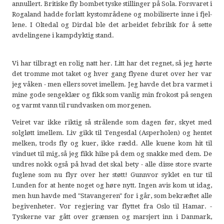
annullert. Britiske fly bombet tyske stillinger på Sola. Forsvaret i
Rogaland hadde forlatt kystområdene og mobiliserte inne i fjel-
lene. I Oltedal og Dirdal ble det arbeidet febrilsk for å sette
avdelingene i kampdyktig stand.
Vi har tilbragt en rolig natt her. Litt har det regnet, så jeg hørte
det tromme mot taket og hver gang flyene duret over her var
jeg våken - men ellers sovet imellem. Jeg havde det bra varmet i
mine gode sengeklær og fikk som vanlig min frokost på sengen
og varmt vann til rundvasken om morgenen.
Veiret var ikke riktig så strålende som dagen før, skyet med
solgløtt imellem. Liv gikk til Tengesdal (Asperholen) og hentet
melken, trods fly og kuer, ikke rædd. Alle kuene kom hit til
vinduet til mig, så jeg fikk hilse på dem og snakke med dem. De
undres nokk også på hvad det skal bety - alle disse store svarte
fuglene som nu flyr over her støtt! Gunnvor syklet en tur til
Lunden for at hente noget og høre nytt. Ingen avis kom ut idag,
men hun havde med "Stavangeren" for i går, som bekræftet alle
begivenheter. Vor regjering var flyttet fra Oslo til Hamar. -
Tyskerne var gått over grænsen og marsjert inn i Danmark,