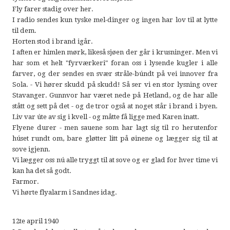
Fly farer stadig over her.
I radio sendes kun tyske mel-dinger og ingen har lov til at lytte
til dem.
Horten stod i brand igår.
I aften er himlen mørk, likeså sjøen der går i krusninger. Men vi
har som et helt "fyrværkeri" foran oss i lysende kugler i alle
farver, og der sendes en svær stråle-búndt på vei innover fra
Sola. - Vi hører skudd på skudd! Så ser vi en stor lysning over
Stavanger. Gunnvor har været nede på Hetland, og de har alle
stått og sett på det - og de tror også at noget står i brand i byen.
Liv var úte av sig i kvell - og måtte få ligge med Karen inatt.
Flyene durer - men sauene som har lagt sig til ro herutenfor
húset rundt om, bare gløtter litt på øinene og lægger sig til at
sove igjenn.
Vi lægger oss nú alle tryggt til at sove og er glad for hver time vi
kan ha det så godt.
Farmor.
Vi hørte flyalarm i Sandnes idag.
12te april 1940