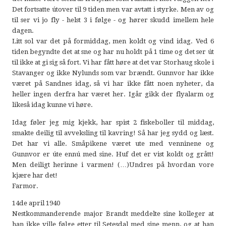
Det fortsatte útover til 9 tiden men var avtatt i styrke. Men av og
til ser vi jo fly - helst 3 i følge - og hører skudd imellem hele
dagen.
Litt sol var det på formiddag, men koldt og vind idag. Ved 6
tiden begyndte det at sne og har nu holdt på 1 time og det ser út
til ikke at gi sig så fort. Vi har fått høre at det var Storhaug skole i
Stavanger og ikke Nylunds som var brændt. Gunnvor har ikke
været på Sandnes idag, så vi har ikke fått noen nyheter, da
heller ingen derfra har været her. Igår gikk der flyalarm og
likeså idag kunne vi høre.
Idag føler jeg mig kjekk, har spist 2 fiskeboller til middag,
smakte deilig til avveksling til kavring! Så har jeg sydd og læst.
Det har vi alle. Småpikene været ute med venninene og
Gunnvor er úte ennú med sine. Huf det er vist koldt og grått!
Men deiligt herinne i varmen! (…)Undres på hvordan vore
kjære har det!
Farmor.
14de april 1940
Nestkommanderende major Brandt meddelte sine kolleger at
han ikke ville følge etter til Setesdal med sine menn, og at han