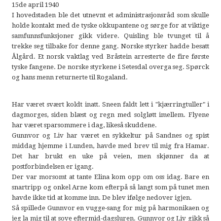
15de april 1940
I hovedstaden ble det utnevnt et administrasjonsråd som skulle
holde kontakt med de tyske okkupantene og sørge for at viktige
samfunnsfunksjoner gikk videre. Quisling ble tvunget til å
trekke seg tilbake for denne gang. Norske styrker hadde besatt
Ålgård. Et norsk vaktlag ved Bråstein arresterte de fire første
tyske fangene. De norske styrkene i Setesdal overga seg. Spørck
og hans menn returnerte til Rogaland.
Har været svært koldt inatt. Sneen faldt lett i "kjærringtuller" i
dagmorges, siden blæst og regn med solgløtt imellem. Flyene
har været sparsommere i dag, likeså skuddene.
Gunnvor og Liv har været en sykkeltur på Sandnes og spist
middag hjemme i Lunden, havde med brev til mig fra Hamar.
Det har brukt en uke på veien, men skjønner da at
postforbindelsen er igang.
Der var morsomt at tante Elina kom opp om oss idag. Bare en
snartripp og onkel Arne kom efterpå så langt som på tunet men
havde ikke tid at komme inn. De blev ifølge nedover igjen.
Så spillede Gunnvor en vugge-sang for mig på harmonikaen og
jeg la mig til at sove eftermid-dagsluren. Gunnvor og Liv gikk så