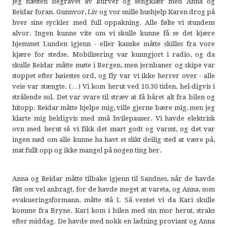
jeg næsten begravet av kurver og sengklær med Anna og
Reidar foran. Gunnvor, Liv og vor snille hushjelp Karen drog på
hver sine syckler med full oppakning. Alle følte vi stundens
alvor. Ingen kunne vite om vi skulle kunne få se det kjære
hjemmet Lunden igjenn - eller kanske måtte skilles fra vore
kjære for stedse. Mobilisering var kunngjort i radio, og da
skulle Reidar måtte møte i Bergen, men jernbaner og skipe var
stoppet efter høiestes ord, og fly var vi ikke herrer over - alle
veie var stængte. (…) Vi kom herut ved 10.30 tiden, hel-digvis i
strålende sol. Det var svare til stræv at få båret alt fra bilen og
hitopp. Reidar måtte hjelpe mig, ville gjerne bære mig, men jeg
klarte mig heldigvis med små hvilepauser. Vi havde elektrisk
ovn med herut så vi fikk det snart godt og varmt, og det var
ingen nød om alle kunne ha havt et slikt deilig sted at være på,
mat fullt opp og ikke mangel på nogen ting her.
Anna og Reidar måtte tilbake igjenn til Sandnes, når de havde
fått oss vel anbragt, for de havde meget at vareta, og Anna, som
evakueringsformann, måtte stå I. Så ventet vi da Kari skulle
komme fra Bryne. Kari kom i bilen med sin mor herut, straks
efter middag. De havde med nokk en ladning proviant og Anna