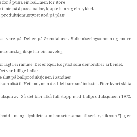
 for å pussa ein ball, men for store
 tente på å pussa ballar, kjøpte han seg ein sykkel.
n produksjonsutstyret stod på plass
tatt vare på. Dei er på Grendahuset. Vulkaniseringsomnen og andre
.
g museumslag ikkje har ein høveleg
blir lagt i ei ramme. Det er Kjell Hogstad som demonstrer arbeidet.
Det var billige ballar
e slutt på ballproduksjonen i Sandnes
kom altså til Hetland, men det blei bare småindustri. Etter kvart skifta
ksjon av. Så det blei altså full stopp med ballproduksjonen i 1972.
dde mange lysbilete som han sette saman til seriar, slik som ”Jeg er