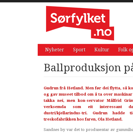
Nyheter
Sport
Kultur
Folk o
Ballproduksjon p
Gudrun frå Hetland. Men før dei flytta, så k
og gav museet tilbod om å ta over maskinar
takka nei, men kon-servator Målfrid Grim
verksemda som eit interessant d
dustri/kjellarindus-tri. Gudrun hadde 
treskofabrikken hos faren, Ola Hetland.
Sandnes by var det to produsentar av gummibal