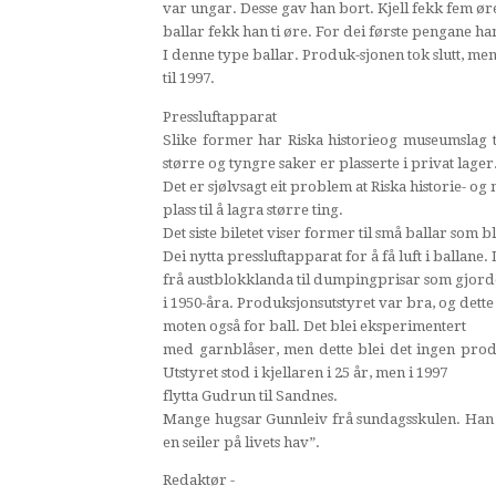
var ungar. Desse gav han bort. Kjell fekk fem øre
ballar fekk han ti øre. For dei første pengane han
I denne type ballar. Produk-sjonen tok slutt, me
til 1997.
Pressluftapparat
Slike former har Riska historieog museumslag 
større og tyngre saker er plasserte i privat lager
Det er sjølvsagt eit problem at Riska historie- o
plass til å lagra større ting.
Det siste biletet viser former til små ballar som 
Dei nytta pressluftapparat for å få luft i ballane. 
frå austblokklanda til dumpingprisar som gjord
i 1950-åra. Produksjonsutstyret var bra, og dette 
moten også for ball. Det blei eksperimentert
med garnblåser, men dette blei det ingen produ
Utstyret stod i kjellaren i 25 år, men i 1997
flytta Gudrun til Sandnes.
Mange hugsar Gunnleiv frå sundagsskulen. Han ha
en seiler på livets hav”.
Redaktør -