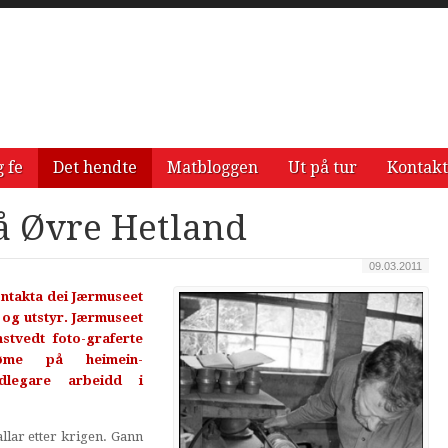
g fe
Det hendte
Matbloggen
Ut på tur
Kontakt
å Øvre Hetland
09.03.2011
ontakta dei Jærmuseet
 og utstyr. Jærmuseet
stvedt foto-graferte
øme på heimein-
tidlegare arbeidd i
lar etter krigen. Gann